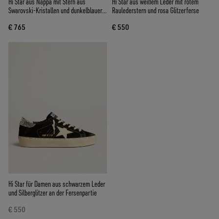
Hi Star aus Nappa mit Stern aus
Hi Star aus weißem Leder mit rotem
Swarovski-Kristallen und dunkelblauer
Raulederstern und rosa Glitzerferse
Lederferse
€ 765
€ 550
Hi Star für Damen aus schwarzem Leder
und Silberglitzer an der Fersenpartie
€ 550