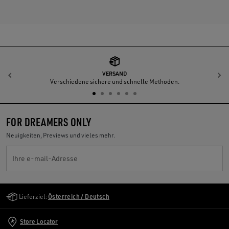
VERSAND
Zurück
W
Verschiedene sichere und schnelle Methoden.
FOR DREAMERS ONLY
Neuigkeiten, Previews und vieles mehr.
Ihre e-mail-Adresse
Golden Goose Services
Lieferziel:
Österreich / Deutsch
Store Locator