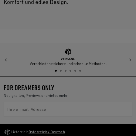
Komfort und edles Design.
VERSAND
Zurück
W
Verschiedene sichere und schnelle Methoden.
FOR DREAMERS ONLY
Neuigkeiten, Previews und vieles mehr.
Ihre e-mail-Adresse
Golden Goose Services
Lieferziel:
Österreich / Deutsch