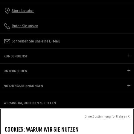
Store Locator
Rufen Sie uns an
Schreiben Sie uns eine E-Mail
KUNDENDIENST
UNTERNEHMEN
NUTZUNGSBEDINGUNGEN
WIR SIND DA, UM IHNEN ZU HELFEN
Verwenden Sie einen Screenreader und haben Schwierigkeiten damit?
Kontaktieren Sie uns
Ohne Zustimmung fortfahren X
COOKIES: WARUM WIR SIE NUTZEN