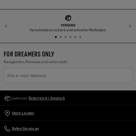
VERSAND
Zurück
W
Verschiedene sichere und schnelle Methoden.
FOR DREAMERS ONLY
Neuigkeiten, Previews und vieles mehr.
Ihre e-mail-Adresse
Golden Goose Services
Lieferziel:
Österreich / Deutsch
Store Locator
Rufen Sie uns an