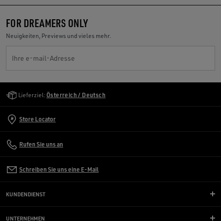
FOR DREAMERS ONLY
Neuigkeiten, Previews und vieles mehr.
Ihre e-mail-Adresse
Golden Goose Services
Lieferziel:
Österreich / Deutsch
Store Locator
Rufen Sie uns an
Schreiben Sie uns eine E-Mail
KUNDENDIENST
UNTERNEHMEN