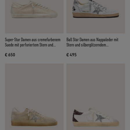
Super-Star Damen aus cremefarbenem
Ball Star Damen aus Nappaleder mit
Suede mit perforiertem Stern und
Stern und silberglitzerndem
Perlchen-Einsatz
Fersenriemen
€ 650
€ 495