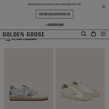
THE
¡Hola! Estás en nuestro sitio web Argentina ($)
Mujer
CO-CREATION PARA ELLA
S
EXPERIENCIAS
COMMUNITY
CO-CREATION PARA ELLA
VISITAR GOLDEN GOOSE US
85 PRODUCTOS
cambiar pais
o
FILTRAR Y ORDENAR