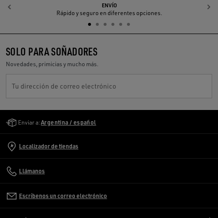
ENVÍO
Anterior
S
Rápido y seguro en diferentes opciones.
SOLO PARA SOÑADORES
Novedades, primicias y mucho más.
Tu dirección de correo electrónico
Golden Goose Services
Enviar a:
Argentina / español
Localizador de tiendas
Llámanos
Escríbenos un correo electrónico