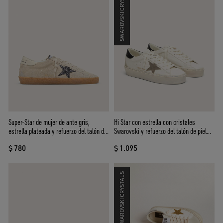
SWAROVSKI CRYSTALS
Hi Star con estrella con cristales
Super-Star de mujer de ante gris,
Swarovski y refuerzo del talón de piel
estrella plateada y refuerzo del talón de
negro
piel
$ 1.095
$ 780
SWAROVSKI CRYSTALS