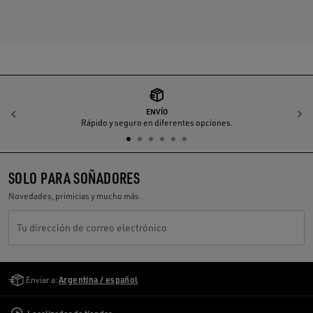
ENVÍO
Anterior
S
Rápido y seguro en diferentes opciones.
SOLO PARA SOÑADORES
Novedades, primicias y mucho más.
Tu dirección de correo electrónico
Golden Goose Services
Enviar a:
Argentina / español