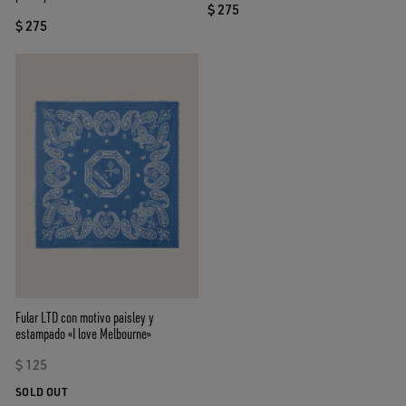
$ 275
$ 275
Fular LTD con motivo paisley y
estampado «I love Melbourne»
$ 125
SOLD OUT