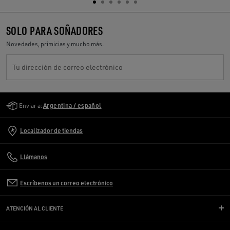
SOLO PARA SOÑADORES
Novedades, primicias y mucho más.
Tu dirección de correo electrónico
Golden Goose Services
Enviar a:
Argentina / español
Localizador de tiendas
Llámanos
Escríbenos un correo electrónico
ATENCIÓN AL CLIENTE