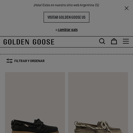
THE
¡Hola! Estás en nuestro sitio web Argentina ($)
Hombre
Zapatos
S
EXPERIENCIAS
COMMUNITY
ZAPATOS Y BOTAS HOMBRE
VISITAR GOLDEN GOOSE US
17 PRODUCTOS
cambiar pais
o
Botas
Mocasines
Botas
Mocasines
FILTRAR Y ORDENAR