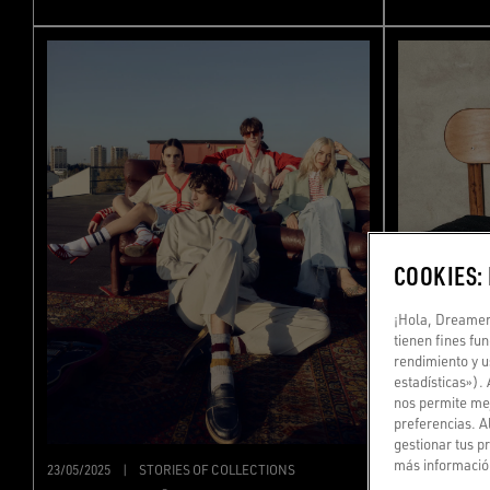
COOKIES:
¡Hola, Dreamer!
tienen fines fu
rendimiento y u
estadísticas»).
nos permite mej
preferencias. A
gestionar tus p
más información
23/05/2025
|
STORIES OF COLLECTIONS
15/05/2025
|