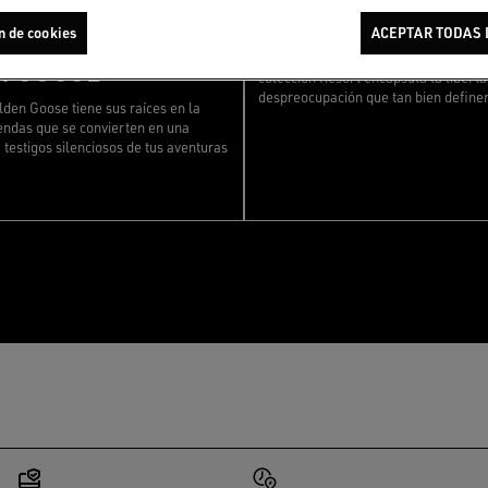
RESORT COLLECT
 TUS PRENDAS
n de cookies
ACEPTAR TODAS 
N GOOSE
Diseñada para las temporadas más cá
colección Resort encapsula la liberta
despreocupación que tan bien definen
lden Goose tiene sus raíces en la
endas que se convierten en una
, testigos silenciosos de tus aventuras