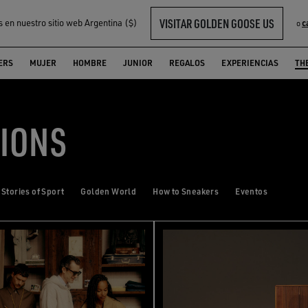
VISITAR GOLDEN GOOSE US
s en nuestro sitio web Argentina ($)
c
o
ERS
MUJER
HOMBRE
JUNIOR
REGALOS
EXPERIENCIAS
TH
TIONS
Stories of Sport
Golden World
How to Sneakers
Eventos