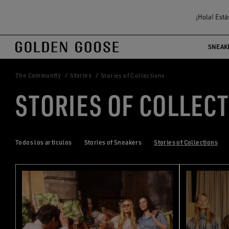
¡Hola! Está
SNEAK
The Community
Stories
Stories of Collections
STORIES OF COLLEC
Todos los articulos
Stories of Sneakers
Stories of Collections