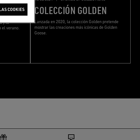
ION
COLECCIÓN GOLDEN
LAS COOKIES
lidas, la
Lanzada en 2020, la colección Golden pretende
d y la
mostrar las creaciones más icónicas de Golden
 el verano.
Goose.