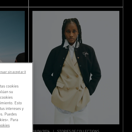
nuar sin aceptar X
tas cookies
alúan su
«cookies
imiento. Esto
tus intereses y
ies. Puedes
kies». Para
ookies
ONS
18/06/2024
|
STORIES OF COLLECTIONS