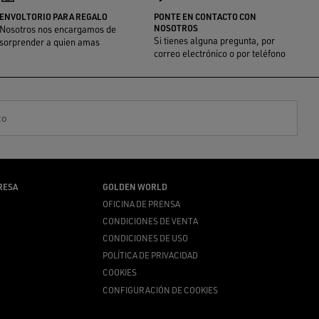
ENVOLTORIO PARA REGALO
PONTE EN CONTACTO CON
NOSOTROS
Nosotros nos encargamos de
Si tienes alguna pregunta, por
sorprender a quien amas
correo electrónico o por teléfono
co
RESA
GOLDEN WORLD
OFICINA DE PRENSA
CONDICIONES DE VENTA
CONDICIONES DE USO
POLÍTICA DE PRIVACIDAD
COOKIES
CONFIGURACIÓN DE COOKIES