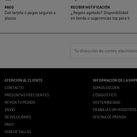
PAGO
RECIBIR NOTIFICACIÓN
Con tarjeta o pagos seguros a
¿Regalo agotado? Disponibilidad
plazos
en tienda o sugerencias top para ti
Tu dirección de correo electróni
ATENCIÓN AL CLIENTE
INFORMACIÓN DE LA EMP
CONTACTO
SOMOS GOLDEN
PREGUNTAS FRECUENTES
CÓDIGO ÉTICO
REVISA TU PEDIDO
SOSTENIBILIDAD
ENVÍO
TRABAJA CON NOSOTROS
DEVOLUCIONES
OFICINA DE PRENSA
PAGO
GUÍA DE TALLAS