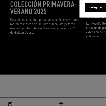
COLECCIÓN PRIMAVERA-
CUIDAR
Configuració
VERANO 2025
GOLDE
Paisajes de ensueño, personajes eclécticos y ritmos
La filosofía Go
melódicos: este es el mundo surrealista y etéreo
creación de pr
evocado por la Colección Primavera/Verano 2025
extensión de ti
de Golden Goose.
cotidianas.