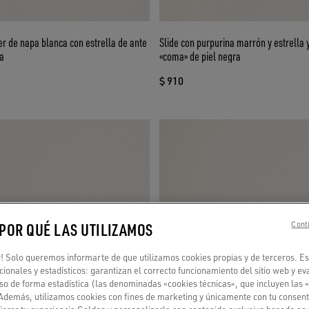
r de napa blanca con estrella de ante
Slide con purpurina marrón y estrella 
a
«coma» de piel negra
$ 910
 POR QUÉ LAS UTILIZAMOS
Conti
 Solo queremos informarte de que utilizamos cookies propias y de terceros. Es
ncionales y estadísticos: garantizan el correcto funcionamiento del sitio web y ev
so de forma estadística (las denominadas «cookies técnicas», que incluyen las 
 Además, utilizamos cookies con fines de marketing y únicamente con tu consent