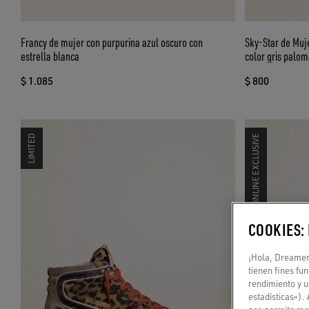
Francy de mujer con purpurina azul oscuro con
Sky-Star de Muje
estrella blanca
color gris palom
$ 1.085
$ 800
LIMITED
ONLINE EXCLUSIVE
COOKIES:
¡Hola, Dreamer!
tienen fines fu
rendimiento y u
estadísticas»).