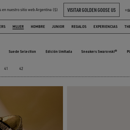
VISITAR GOLDEN GOOSE US
s en nuestro sitio web Argentina ($)
c
o
ER
ERS
MUJER
HOMBRE
JUNIOR
REGALOS
EXPERIENCIAS
TH
Suede Selection
Edición limitada
Sneakers Swarovski®
P
le
Suede Selection
Edición limitada
Sneakers Swarovski®
P
41
42