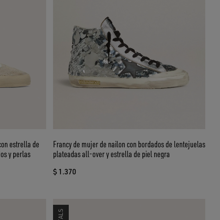
con estrella de
Francy de mujer de nailon con bordados de lentejuelas
os y perlas
plateadas all-over y estrella de piel negra
$ 1.370