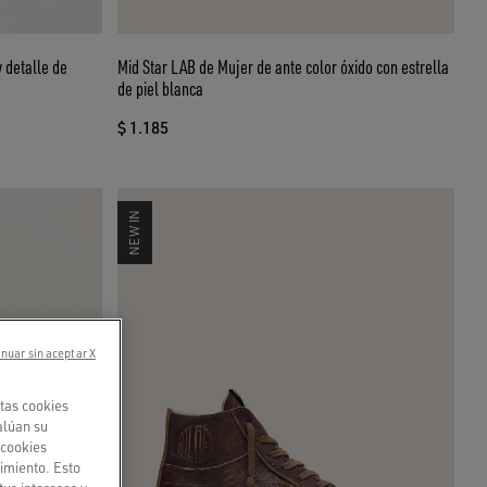
y detalle de
Mid Star LAB de Mujer de ante color óxido con estrella
de piel blanca
$ 1.185
NEW IN
nuar sin aceptar X
tas cookies
alúan su
«cookies
imiento. Esto