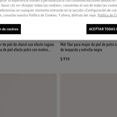
orar tu experiencia Golden y personalizarla con contenido exclusivo basado en 
l hacer clic en «Aceptar todas las cookies», consientes el uso de todas las cook
referencias en cualquier momento entrando en la sección «Configuración de coo
, consulta nuestra Política de Cookies. Y ahora, disfruta del viaje.
Política de C
n de cookies
ACEPTAR TODAS 
r de piel de charol con efecto rugoso
Mid-Star para mujer de piel de potro
la de piel efecto potro con motivo
de leopardo y estrella negra
$ 910