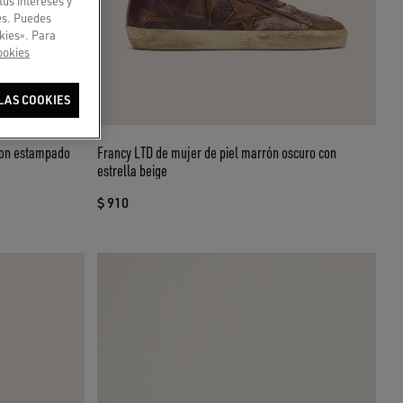
tus intereses y
ies. Puedes
kies». Para
ookies
LAS COOKIES
 con estampado
Francy LTD de mujer de piel marrón oscuro con
estrella beige
$ 910