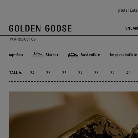
Mujer
Sneakers
Sneakers altas
¡Hola! Está
ZAPATILLAS ALTAS MUJ
SNEAK
79 PRODUCTOS
Space-Star
Starter
Sostenible
Imprescindible
Imprescindib
ce-Star
Starter
Sostenible
TALLA:
34
35
36
37
38
39
40