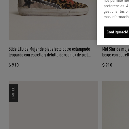
nos permite mej
preferencias. A
gestionar tus p
más información
Configuració
Slide LTD de Mujer de piel efecto potro estampado
Mid Star de muje
leopardo con estrella y detalle de «coma» de piel
beige con estrel
laminada
leopardo
$ 910
$ 910
LIMITED