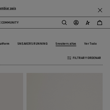
ambiar pais
E COMMUNITY
Sneakers altas
latform
SNEAKERS RUNNING
Ver Todo
latform
SNEAKERS RUNNING
Sneakers altas
FILTRAR Y ORDENAR