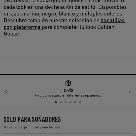
Swarovski, la suela golden goose Hi Star convierte
cada look en una declaración de estilo. Disponibles
en azul marino, negro, blanco y múltiples colores.
Descubre también nuestra selección de
zapatillas
con plataforma
para completar tu look Golden
Goose.
ENVÍO
Anterior
S
Rápido y seguro en diferentes opciones.
SOLO PARA SOÑADORES
Novedades, primicias y mucho más.