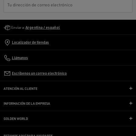
Tu dirección de correo electrónico
Golden Goose Services
Enviar a:
Argentina / español
Localizador de tiendas
Llámanos
Escríbenos un correo electrónico
ATENCIÓN AL CLIENTE
INFORMACIÓN DE LA EMPRESA
GOLDEN WORLD
ESTAMOS AQUÍ PARA AYUDARTE