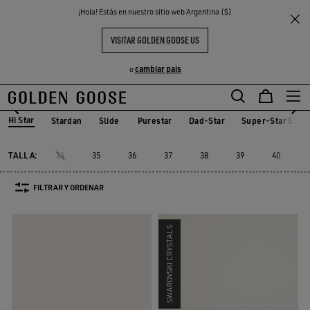
THE
¡Hola! Estás en nuestro sitio web Argentina ($)
Mujer
Sneakers
Hi Star
S
EXPERIENCIAS
COMMUNITY
HI STAR MUJER
VISITAR GOLDEN GOOSE US
19 PRODUCTOS
cambiar pais
o
Hi Star
Stardan
Slide
Purestar
Dad-Star
Super-Star Sabo
e
Stardan
Slide
Purestar
Dad-Star
Super-Star Sa
Hi Star
TALLA:
34
35
36
37
38
39
40
FILTRAR Y ORDENAR
SWAROVSKI CRYSTALS