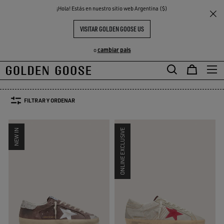
THE
¡Hola! Estás en nuestro sitio web Argentina ($)
Hombre
Edición limitada
S
EXPERIENCIAS
COMMUNITY
EDICIÓN LIMITADA HOMBRE
VISITAR GOLDEN GOOSE US
48 PRODUCTOS
cambiar pais
o
TALLA:
39
40
41
42
43
44
45
FILTRAR Y ORDENAR
NEW IN
ONLINE EXCLUSIVE