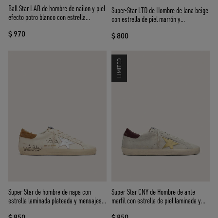
Ball Star LAB de hombre de nailon y piel
Super-Star LTD de Hombre de lana beige
efecto potro blanco con estrella
con estrella de piel marrón y
plateada y aplicaciones color lila
aplicaciones cámel
$ 970
$ 800
LIMITED
Super-Star de hombre de napa con
Super-Star CNY de Hombre de ante
estrella laminada plateada y mensajes
marfil con estrella de piel laminada y
all-over
refuerzo del talón de piel
$ 850
$ 850