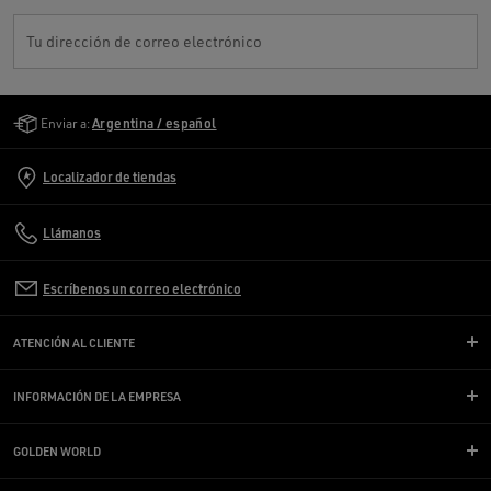
Tu dirección de correo electrónico
Golden Goose Services
Enviar a:
Argentina / español
Localizador de tiendas
Llámanos
Escríbenos un correo electrónico
ATENCIÓN AL CLIENTE
INFORMACIÓN DE LA EMPRESA
GOLDEN WORLD