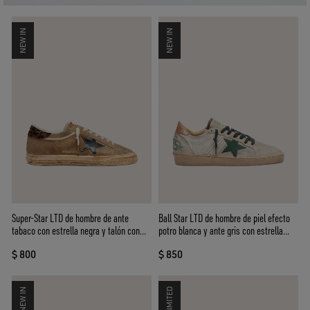
NEW IN
NEW IN
Super-Star LTD de hombre de ante
Ball Star LTD de hombre de piel efecto
tabaco con estrella negra y talón con
potro blanca y ante gris con estrella
estampado animal
verde
$ 800
$ 850
NEW IN
LIMITED