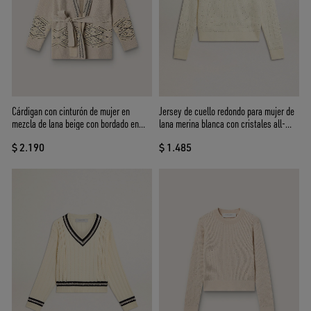
Cárdigan con cinturón de mujer en
Jersey de cuello redondo para mujer de
mezcla de lana beige con bordado en
lana merina blanca con cristales all-
contraste
over
$ 2.190
$ 1.485