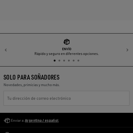
ENVÍO
Anterior
S
Rápido y seguro en diferentes opciones.
SOLO PARA SOÑADORES
Novedades, primicias y mucho más.
Tu dirección de correo electrónico
Golden Goose Services
Enviar a:
Argentina / español