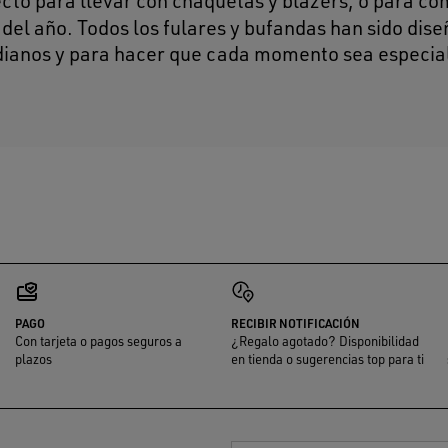
ecto para llevar con chaquetas y blazers, o para c
del año. Todos los fulares y bufandas han sido dis
tidianos y para hacer que cada momento sea especia
PAGO
RECIBIR NOTIFICACIÓN
Con tarjeta o pagos seguros a
¿Regalo agotado? Disponibilidad
plazos
en tienda o sugerencias top para ti