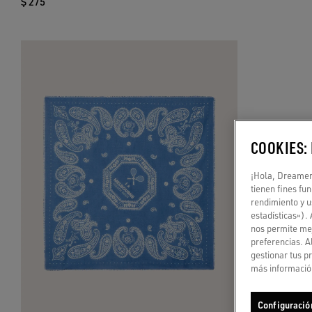
$ 275
COOKIES:
¡Hola, Dreamer!
tienen fines fu
rendimiento y u
estadísticas»).
nos permite mej
preferencias. A
gestionar tus p
más información
Configuració