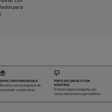
ombinar con
eñados para
l.
ENVOLTORIO PARA REGALO
PONTE EN CONTACTO CON
NOSOTROS
Nosotros nos encargamos de
Si tienes alguna pregunta, por
sorprender a quien amas
correo electrónico o por teléfono