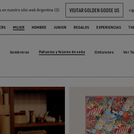
VISITAR GOLDEN GOOSE US
s en nuestro sitio web Argentina ($)
c
o
MUJER
ERS
MUJER
HOMBRE
JUNIOR
REGALOS
EXPERIENCIAS
TH
Pañuelos y fulares de seda
s
Sombreros
Cinturones
Ver T
s
Sombreros
Cinturones
Pañuelos y fulares de seda