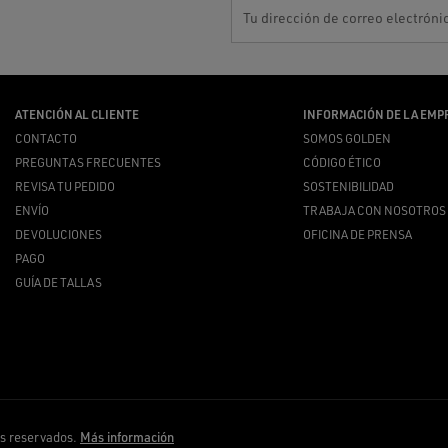
Tu dirección de correo electróni
ATENCIÓN AL CLIENTE
INFORMACIÓN DE LA EMP
CONTACTO
SOMOS GOLDEN
PREGUNTAS FRECUENTES
CÓDIGO ÉTICO
REVISA TU PEDIDO
SOSTENIBILIDAD
ENVÍO
TRABAJA CON NOSOTROS
DEVOLUCIONES
OFICINA DE PRENSA
PAGO
GUÍA DE TALLAS
os reservados.
Más información