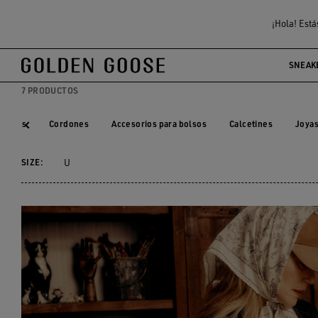
Mujer
Complementos
Pañuelos y fulares de seda
¡Hola! Está
PAÑUELOS Y FULARES 
SNEAK
7 PRODUCTOS
Skins
Cordones
Accesorios para bolsos
Calcetines
Joya
Skins
Cordones
Accesorios para bolsos
Calcetines
Joya
SIZE:
U