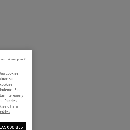
nuar sin aceptar X
tas cookies
alúan su
«cookies
imiento. Esto
tus intereses y
ies. Puedes
kies». Para
ookies
LAS COOKIES