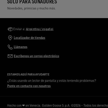
SOLO PARA SOÑADORES
Novedades, primicias y mucho más.
Golden Goose Services
Enviar a:
Argentina / español
Localizador de tiendas
Llámanos
Escríbenos un correo electrónico
ESTAMOS AQUÍ PARA AYUDARTE
¿Estás usando un lector de pantalla y estás teniendo problemas?
Ponte en contacto con nosotros
Hecho con ❤ en Venecia.
Golden Goose S.p.A. ©2026 - Todos los derech