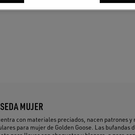
 SEDA MUJER
cuentra con materiales preciados, nacen patrones y
fulares para mujer de Golden Goose. Las bufandas d