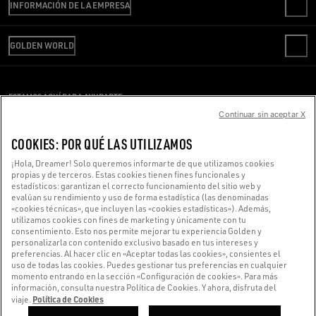
INFORMACIÓN DE LA EMPRESA
PREGUNTAS FRECUENTES
REVISA TU PEDIDO
SOMOS GOLDEN
ENVÍO
GOLDEN WORLD
CÓDIGO ÉTICO
DEVOLUCIONES
SOSTENIBILIDAD
OFICINA DE PRENSA
PAGO
TRABAJA CON NOSOTROS
CONDICIONES DE VENTA
GUÍA DE TALLAS
ESTAMOS AQUÍ PARA AYUDARTE
OFICINA DE PRENSA
CONDICIONES DE USO
Continuar sin aceptar X
¿Estás usando un lector de pantalla y estás teniendo problemas?
POLÍTICA DE PRIVACIDAD
COOKIES
Ponte en contacto con nosotros
COOKIES: POR QUÉ LAS UTILIZAMOS
CONFIGURACIÓN DE COOKIES
¡Hola, Dreamer! Solo queremos informarte de que utilizamos cookies
propias y de terceros. Estas cookies tienen fines funcionales y
estadísticos: garantizan el correcto funcionamiento del sitio web y
Hecho con ❤ en Venecia.
evalúan su rendimiento y uso de forma estadística (las denominadas
«cookies técnicas», que incluyen las «cookies estadísticas»). Además,
Golden Goose S.p.A. ©2026 - Todos los derechos reservados.
Más información
utilizamos cookies con fines de marketing y únicamente con tu
consentimiento. Esto nos permite mejorar tu experiencia Golden y
personalizarla con contenido exclusivo basado en tus intereses y
preferencias. Al hacer clic en «Aceptar todas las cookies», consientes el
uso de todas las cookies. Puedes gestionar tus preferencias en cualquier
momento entrando en la sección «Configuración de cookies». Para más
información, consulta nuestra Política de Cookies. Y ahora, disfruta del
Política de Cookies
viaje.