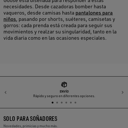
Goose está diseñada para responder a estas
necesidades. Desde cazadoras bomber hasta
vaqueros, desde camisas hasta
pantalones para
niños
, pasando por shorts, suéteres, camisetas y
gorros: cada prenda está creada para seguir sus
movimientos y realzar su singularidad, tanto en la
vida diaria como en las ocasiones especiales.
ENVÍO
Anterior
S
Rápido y seguro en diferentes opciones.
SOLO PARA SOÑADORES
Novedades, primicias y mucho más.