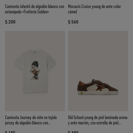
Camiseta infantil de algodón blanco con
Mocasín Cruise young de ante color
estampado «Frutteria Golden»
cámel
$ 200
$ 560
Camiseta Journey de niño en tejido
Old School young de piel laminada arena
jersey de algodón blanco con
y ante marrón, con estrella de piel
estampado digital de mascotas
laminada naranja
$ 185
$ 380