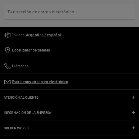
Tu dirección de correo electrónico
Golden Goose Services
Enviar a:
Argentina / español
Localizador de tiendas
Llámanos
Escríbenos un correo electrónico
ATENCIÓN AL CLIENTE
INFORMACIÓN DE LA EMPRESA
GOLDEN WORLD