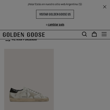
THE
¡Hola! Estás en nuestro sitio web Argentina ($)
Hombre
ONLY FOR YOU
S
EXPERIENCIAS
COMMUNITY
ONLY FOR YOU
VISITAR GOLDEN GOOSE US
1 PRODUCTOS
cambiar pais
o
FILTRAR Y ORDENAR