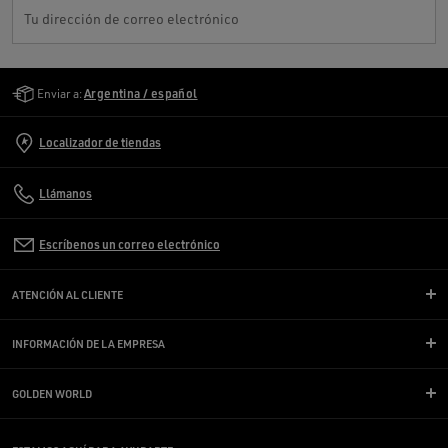
Tu dirección de correo electrónico
Golden Goose Services
Enviar a:
Argentina / español
Localizador de tiendas
Llámanos
Escríbenos un correo electrónico
ATENCIÓN AL CLIENTE
INFORMACIÓN DE LA EMPRESA
GOLDEN WORLD