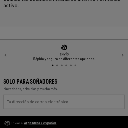
activo.
ENVÍO
Anterior
S
Rápido y seguro en diferentes opciones.
SOLO PARA SOÑADORES
Novedades, primicias y mucho más.
Tu dirección de correo electrónico
Golden Goose Services
Enviar a:
Argentina / español