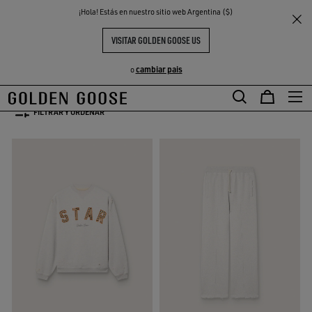
THE
¡Hola! Estás en nuestro sitio web Argentina ($)
Hombre
Colección Star
S
EXPERIENCIAS
COMMUNITY
COLECCIÓN STAR
VISITAR GOLDEN GOOSE US
29 PRODUCTOS
cambiar pais
o
FILTRAR Y ORDENAR