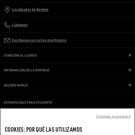
Localizador de tiendas
Llámanos
Escríbenos un correo electrónico
ATENCIÓN AL CLIENTE
INFORMACIÓN DE LA EMPRESA
GOLDEN WORLD
ESTAMOS AQUÍ PARA AYUDARTE
¿Estás usando un lector de pantalla y estás teniendo problemas?
Ponte en contacto con nosotros
Continuar sin aceptar X
COOKIES: POR QUÉ LAS UTILIZAMOS
Hecho con ❤ en Venecia.