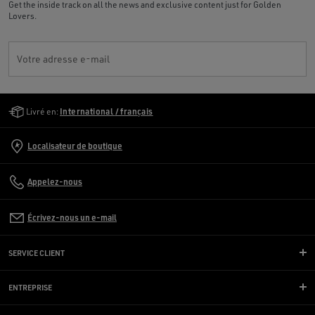
Get the inside track on all the news and exclusive content just for Golden
Lovers.
Votre adresse e-mail
Golden Goose Services
Livré en:
International / français
Localisateur de boutique
Appelez-nous
Écrivez-nous un e-mail
SERVICE CLIENT
ENTREPRISE