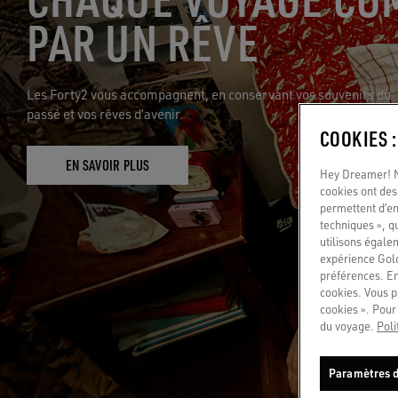
PAR UN RÊVE
Les Forty2 vous accompagnent, en conservant vos souvenirs du
passé et vos rêves d’avenir.
COOKIES 
EN SAVOIR PLUS
Hey Dreamer! No
cookies ont des 
permettent d’en
techniques », q
utilisons égale
expérience Gold
préférences. En
cookies. Vous p
cookies ». Pour 
du voyage.
Poli
Paramètres d