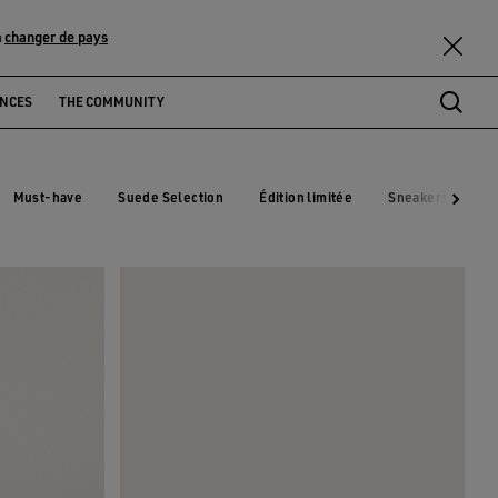
changer de pays
u
ENCES
THE COMMUNITY
Must-have
Suede Selection
Édition limitée
Sneakers montan
Must-have
Suede Selection
Édition limitée
Sneakers mon