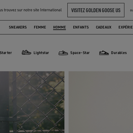
VISITEZ GOLDEN GOOSE US
s trouvez sur notre site International
o
SNEAKERS
FEMME
HOMME
ENFANTS
CADEAUX
EXPÉRI
Starter
Lightstar
Space-Star
Durables
er
Lightstar
Space-Star
Durables