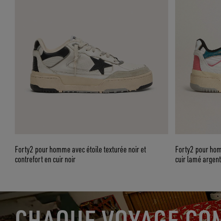
Forty2 pour homme avec étoile texturée noir et
Forty2 pour homm
contrefort en cuir noir
cuir lamé argen
CHAQUE VOYAGE CO