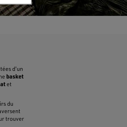
otées d'un
basket
Une
nat
et
rs du
raversent
r trouver