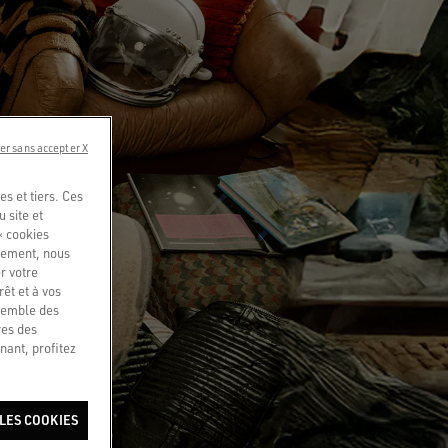
er sans accepter X
s et tiers. Ces
u site et
« cookies
quement, nous
r votre
êt et à vos
nsemble des
res des
nant, profitez
LES COOKIES