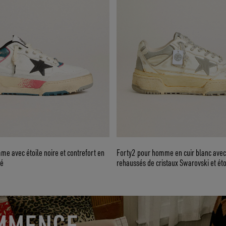
e avec étoile noire et contrefort en
Forty2 pour homme en cuir blanc avec
té
rehaussés de cristaux Swarovski et éto
MMENCE