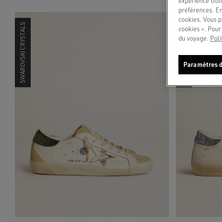
expérience Gold
préférences. En
cookies. Vous p
SWAROVSKI CRYSTALS
SWAROVSKI CRYSTALS
cookies ». Pour 
du voyage.
Poli
Paramètres d