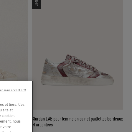
LIMITED
er sans accepter X
s et tiers. Ces
u site et
« cookies
istaux
Stardan LAB pour femme en cuir et paillettes bordeaux
quement, nous
et argentées
r votre