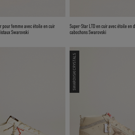
r pour femme avec étoile en cuir
Super-Star LTD en cuir avec étoile en 
cristaux Swarovski
cabochons Swarovski
SWAROVSKI CRYSTALS