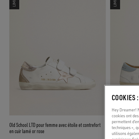
LIMITED
LIMITED
COOKIES 
Hey Dreamer! No
cookies ont des 
permettent d’en
Old School LTD pour femme avec étoile et contrefort
Super-Star LTD p
techniques », q
en cuir lamé or rose
bleu ciel et contr
utilisons égale