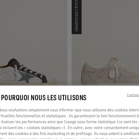
SWAROVSKI CRYSTALS
: POURQUOI NOUS LES UTILISONS
Continu
us souhaitons simplement vous informer que nous utilisons des cookies interne
finalités fonctionnelles et statistiques : ils garantissent le bon fonctionnement d
 évaluer les performances ainsi que l’usage sous forme statistique (ce sont les 
our femme avec étoile en cuir velours
Super-Star LTD femme en daim avec cr
ui incluent les « cookies statistiques »). En outre, avec votre consentement uni
efort en toile bleu ciel
Swarovski et étoile en cuir gris froid
ment des cookies à des fins marketing et de profilage. Ils nous aident à améliore