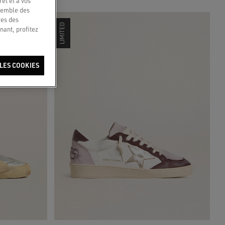
êt et à vos
nsemble des
res des
LIMITED
nant, profitez
LES COOKIES