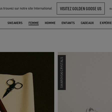
VISITEZ GOLDEN GOOSE US
s trouvez sur notre site International
o
TÉE FEMME
SNEAKERS
FEMME
HOMME
ENFANTS
CADEAUX
EXPÉRI
SWAROVSKI CRYSTALS