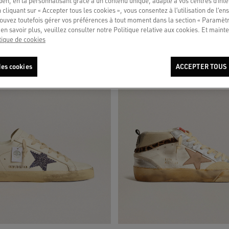
en, en la personnalisant grâce à un contenu unique, adapté à vos centres d’intér
 cliquant sur « Accepter tous les cookies », vous consentez à l’utilisation de l’e
ouvez toutefois gérer vos préférences à tout moment dans la section « Paramèt
LIMITED
en savoir plus, veuillez consulter notre Politique relative aux cookies. Et mainte
tique de cookies
es cookies
ACCEPTER TOUS 