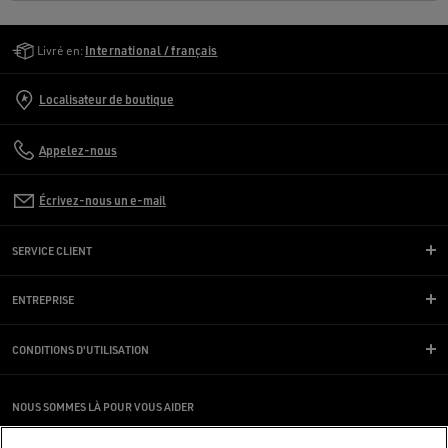
Golden Goose Services
Livré en:
International / français
Localisateur de boutique
Appelez-nous
Écrivez-nous un e-mail
SERVICE CLIENT
ENTREPRISE
CONDITIONS D'UTILISATION
NOUS SOMMES LÀ POUR VOUS AIDER
Vous utilisez un lecteur d’écran et vous rencontrez des difficultés ?