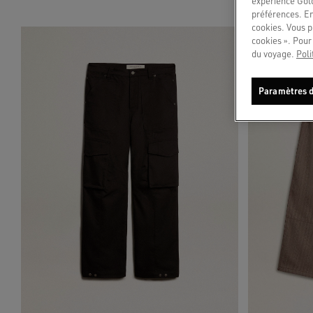
expérience Gold
préférences. En
cookies. Vous p
cookies ». Pour 
du voyage.
Poli
Paramètres d