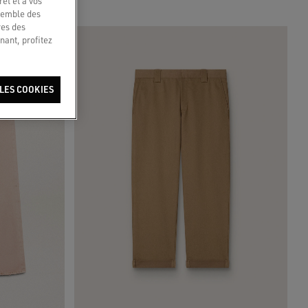
êt et à vos
nsemble des
res des
nant, profitez
LES COOKIES