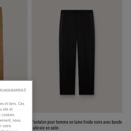
er sans accepter X
s et tiers. Ces
u site et
« cookies
quement, nous
Pantalon pour homme en laine froide noire avec bande
r votre
latérale en satin