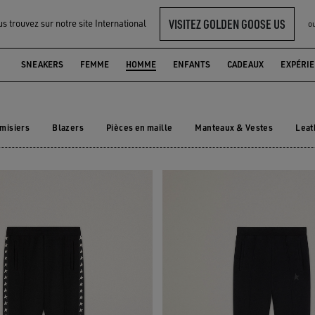
VISITEZ GOLDEN GOOSE US
s trouvez sur notre site International
o
OMME
SNEAKERS
FEMME
HOMME
ENFANTS
CADEAUX
EXPÉRI
misiers
Blazers
Pièces en maille
Manteaux & Vestes
Leat
emisiers
Blazers
Pièces en maille
Manteaux & Vestes
Lea