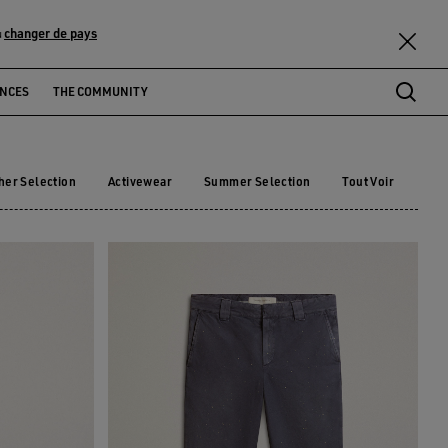
changer de pays
u
ENCES
THE COMMUNITY
her Selection
Activewear
Summer Selection
Tout Voir
ther Selection
Activewear
Summer Selection