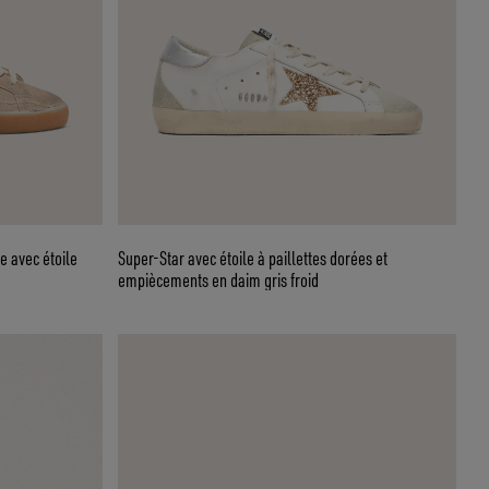
e avec étoile
Super-Star avec étoile à paillettes dorées et
empiècements en daim gris froid