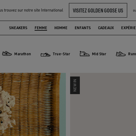
VISITEZ GOLDEN GOOSE US
s trouvez sur notre site International
o
SNEAKERS
FEMME
HOMME
ENFANTS
CADEAUX
EXPÉRI
Marathon
True-Star
Mid Star
Run
Marathon
True-Star
Mid Star
Running 
NEW IN