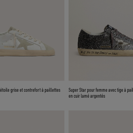
toile grise et contrefort à paillettes
Super Star pour femme avec tige à paill
en cuir lamé argentés