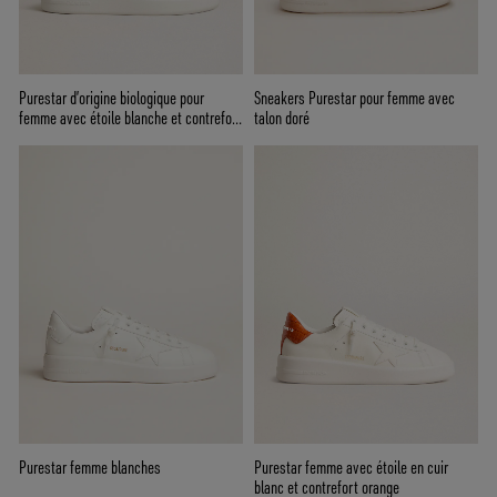
Purestar d’origine biologique pour
Sneakers Purestar pour femme avec
femme avec étoile blanche et contrefort
talon doré
effet miroir
Purestar femme blanches
Purestar femme avec étoile en cuir
blanc et contrefort orange