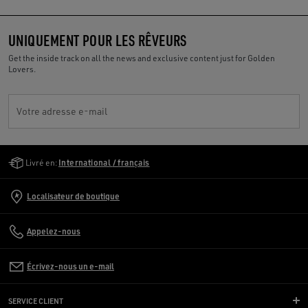
UNIQUEMENT POUR LES RÊVEURS
Get the inside track on all the news and exclusive content just for Golden
Lovers.
Votre adresse e-mail
Golden Goose Services
Livré en:
International / français
Localisateur de boutique
Appelez-nous
Écrivez-nous un e-mail
SERVICE CLIENT