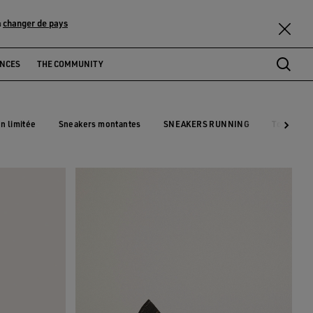
changer de pays
u
ENCES
THE COMMUNITY
on limitée
Sneakers montantes
SNEAKERS RUNNING
Tout Voir
ion limitée
Sneakers montantes
SNEAKERS RUNNING