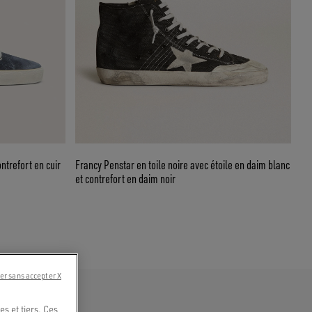
ntrefort en cuir
Francy Penstar en toile noire avec étoile en daim blanc
et contrefort en daim noir
er sans accepter X
s et tiers. Ces