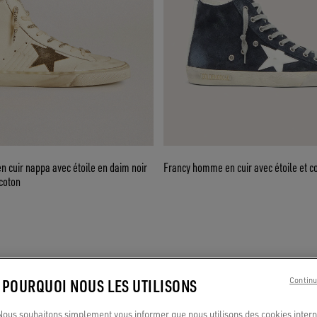
n cuir nappa avec étoile en daim noir
Francy homme en cuir avec étoile et co
 coton
: POURQUOI NOUS LES UTILISONS
Continu
us souhaitons simplement vous informer que nous utilisons des cookies interne