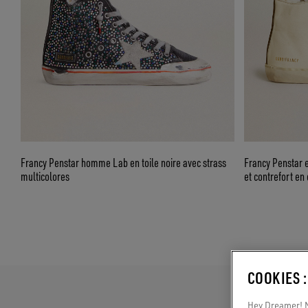
Francy Penstar homme Lab en toile noire avec strass
Francy Penstar e
multicolores
et contrefort en
COOKIES 
Hey Dreamer! No