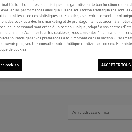
'EXPRESSION UNIVERSELLE DE L'AMOU
finalités fonctionnelles et statistiques : ils garantissent le bon fonctionnement d
 évaluer les performances ainsi que l’usage sous forme statistique (ce sont les 
ui incluent les « cookies statistiques »). En outre, avec votre consentement uni
erselle de l’amour. Les finitions artisanales et le
ment des cookies à des fins marketing et de profilage. Ils nous aident à améliore
ui allie l’essence de l’artisanat vénitien et la cul
en, en la personnalisant grâce à un contenu unique, adapté à vos centres d’intér
es 1970 remis au goût du jour.
 cliquant sur « Accepter tous les cookies », vous consentez à l’utilisation de l’e
ouvez toutefois gérer vos préférences à tout moment dans la section « Paramèt
en savoir plus, veuillez consulter notre Politique relative aux cookies. Et mainte
tique de cookies
es cookies
ACCEPTER TOUS 
Votre adresse e-mail