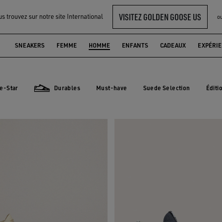
VISITEZ GOLDEN GOOSE US
s trouvez sur notre site International
o
SNEAKERS
FEMME
HOMME
ENFANTS
CADEAUX
EXPÉRI
e-Star
Durables
Must-have
Suede Selection
Éditi
Must-have
Suede Selection
Édit
ar
Durables