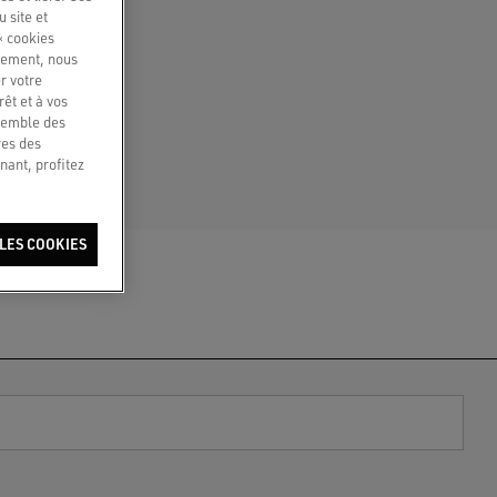
R
u site et
« cookies
quement, nous
s détails
r votre
ture des
êt et à vos
nsemble des
res des
nant, profitez
LES COOKIES