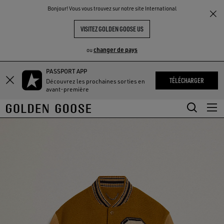
THE
Bonjour! Vous vous trouvez sur notre site International
UX
EXPÉRIENCES
COMMUNITY
VISITEZ GOLDEN GOOSE US
changer de pays
ou
PASSPORT APP
Aller
Aller
TÉLÉCHARGER
Découvrez les prochaines sorties en
au
au
avant-première
contenu
contenu
principal
du
pied
de
page