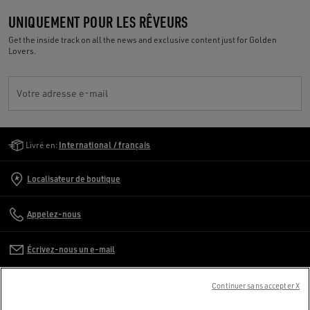
UNIQUEMENT POUR LES RÊVEURS
Get the inside track on all the news and exclusive content just for Golden
Lovers.
Votre adresse e-mail
Golden Goose Services
Livré en:
International / français
Localisateur de boutique
Appelez-nous
Écrivez-nous un e-mail
SERVICE CLIENT
Continuer sans accepter X