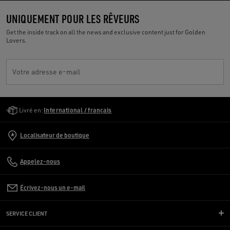
UNIQUEMENT POUR LES RÊVEURS
Get the inside track on all the news and exclusive content just for Golden
Lovers.
Votre adresse e-mail
Golden Goose Services
Livré en:
International / français
Localisateur de boutique
Appelez-nous
Écrivez-nous un e-mail
SERVICE CLIENT