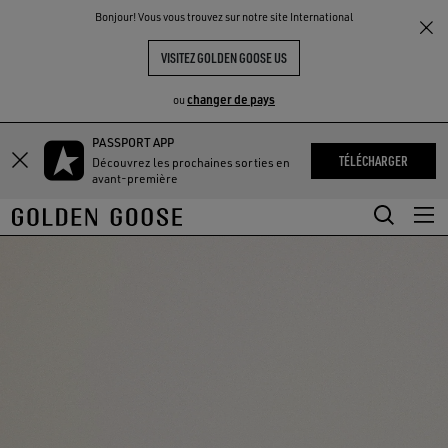
THE
Bonjour! Vous vous trouvez sur notre site International
UX
EXPÉRIENCES
COMMUNITY
VISITEZ GOLDEN GOOSE US
changer de pays
ou
PASSPORT APP
Aller
Aller
TÉLÉCHARGER
Découvrez les prochaines sorties en
au
au
avant-première
contenu
contenu
principal
du
pied
de
page