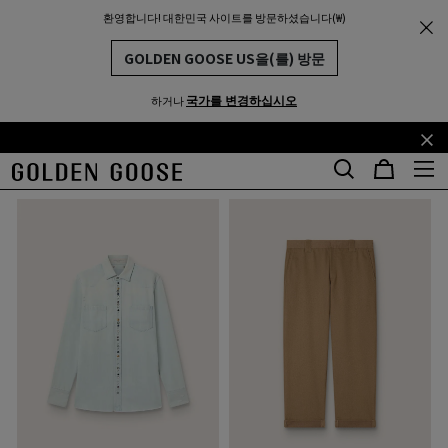
환영합니다! 대한민국 사이트를 방문하셨습니다(₩)
남성
골든 컬렉션
THE
MUNITY
골든 컬렉션
GOLDEN GOOSE US을(를) 방문
49개 제품
국가를 변경하십시오
하거나
기
꼬
필터 및 분류
본
리
콘
말
텐
콘
츠
텐
로
츠
건
로
너
건
뛰
너
기
뛰
기