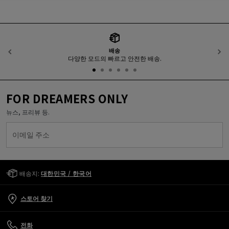
배송
이전
다양한 모드의 빠르고 안전한 배송.
FOR DREAMERS ONLY
뉴스, 프리뷰 등.
이메일 주소
Golden Goose Services
배송지:
대한민국 / 한국어
스토어 찾기
전화