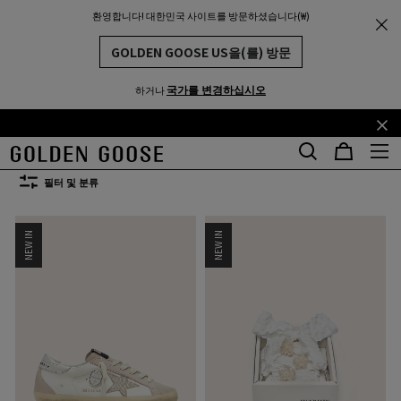
환영합니다! 대한민국 사이트를 방문하셨습니다(₩)
여성
웨딩 스니커즈
THE
MUNITY
웨딩 시즌 스니커즈
GOLDEN GOOSE US을(를) 방문
82개 제품
국가를 변경하십시오
하거나
기
꼬
사이
U
34
35
36
37
38
39
40
즈:
본
리
콘
말
필터 및 분류
텐
콘
츠
텐
NEW IN
NEW IN
로
츠
건
로
너
건
뛰
너
기
뛰
기