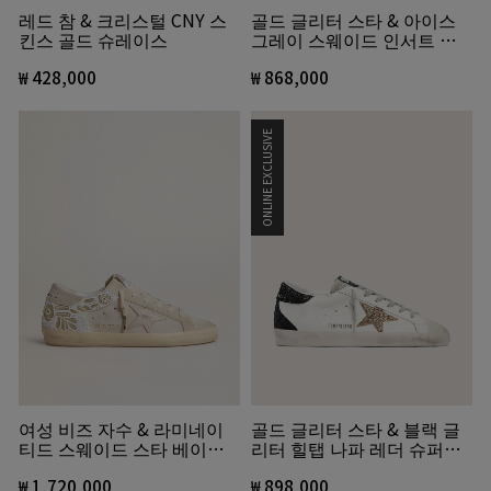
레드 참 & 크리스털 CNY 스
골드 글리터 스타 & 아이스
킨스 골드 슈레이스
그레이 스웨이드 인서트 슈
퍼-스타
₩ 428,000
₩ 868,000
ONLINE EXCLUSIVE
여성 비즈 자수 & 라미네이
골드 글리터 스타 & 블랙 글
티드 스웨이드 스타 베이지
리터 힐탭 나파 레더 슈퍼스
스웨이드 슈퍼스타
타
₩ 1,720,000
₩ 898,000