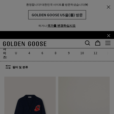
환영합니다! 대한민국 사이트를 방문하셨습니다(₩)
키즈
여아
THE
MUNITY
여아용 웨어 및 스니커즈
GOLDEN GOOSE US을(를) 방문
297개 제품
국가를 변경하십시오
하거나
스니커즈 (1~3세)
스니커즈 (4-10세)
아우터 (4-12세)
상의(4~12세
기
꼬
스니커즈 (1~3세)
스니커즈 (4-10세)
아우터 (4-12세)
상의(4~1
본
리
사
콘
말
이
U
4
6
8
9
10
12
19
텐
콘
즈:
츠
텐
필터 및 분류
로
츠
건
로
너
건
뛰
너
기
뛰
기