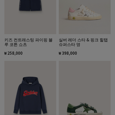
키즈 컨트래스팅 파이핑 블
실버 레더 스타 & 핑크 힐탭
루 코튼 쇼츠
슈퍼스타 영
₩ 258,000
₩ 398,000