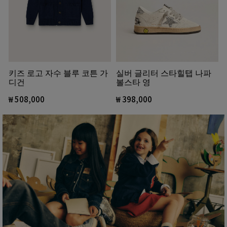
키즈 로고 자수 블루 코튼 가
실버 글리터 스타힐탭 나파
디건
볼스타 영
₩ 508,000
₩ 398,000