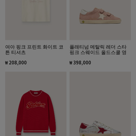
여아 핑크 프린트 화이트 코
플래티넘 메탈릭 레더 스타
튼 티셔츠
핑크 스웨이드 올드스쿨 영
₩ 208,000
₩ 398,000