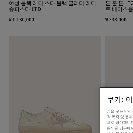
여성 블랙 레더 스타 블랙 글리터 레더
톤 온 톤 “
슈퍼스타 LTD
트 베이스볼
₩ 1,130,000
₩ 338,000
쿠키: 
꿈을 꾸는 당신
적 목적 및 통
으로 평가합니다
동의한 경우에만