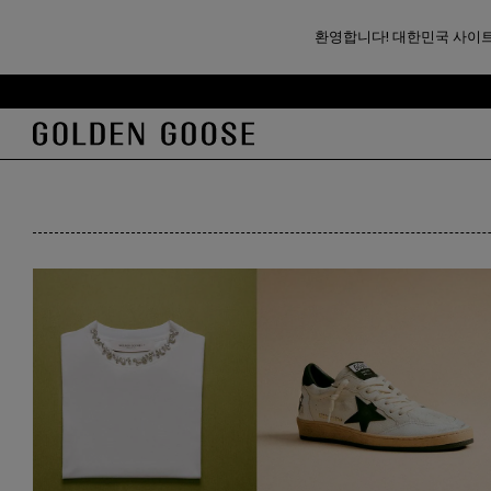
기프트
여성 기프트
환영합니다! 대한민국 사이트
여성 선물 아이디어
기
꼬
본
리
127개 제품
콘
말
텐
콘
츠
텐
로
츠
건
로
너
건
뛰
너
기
뛰
기