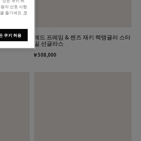
'모든 쿠키 허
사용자 선호 사항
정을 즐기세요.
쿠
든 쿠키 허용
더 여성 볼
레드 프레임 & 렌즈 재키 렉탱귤러 스타
일 선글라스
₩ 508,000