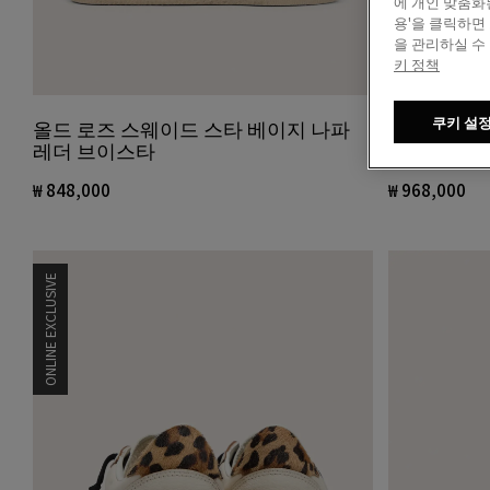
에 개인 맞춤화
용'을 클릭하면
을 관리하실 수
키 정책
쿠키 설
올드 로즈 스웨이드 스타 베이지 나파
톤 온 톤 
레더 브이스타
린 스웨이드
₩ 848,000
₩ 968,000
ONLINE EXCLUSIVE