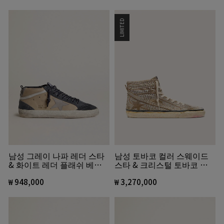
LIMITED
남성 그레이 나파 레더 스타
남성 토바코 컬러 스웨이드
& 화이트 레더 플래쉬 베이
스타 & 크리스털 토바코 컬
지 & 블루 스웨이드 미드스
러 스웨이드 슬라이드 LAB
타
₩ 948,000
스니커즈
₩ 3,270,000