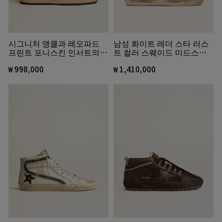
시그니처 앵클과 레오파드
남성 화이트 레더 스타 러스
프린트 포니스킨 인서트의
트 컬러 스웨이드 미드스타
스카이-스타 스니커즈
LAB
₩ 998,000
₩ 1,410,000