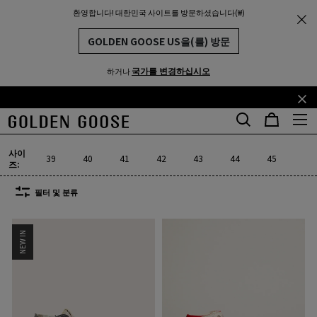
환영합니다! 대한민국 사이트를 방문하셨습니다(₩)
남성
스니커즈
하이탑 스니커즈
THE
MUNITY
남성 하이탑 스니커즈
GOLDEN GOOSE US을(를) 방문
36개 제품
국가를 변경하십시오
하거나
기
꼬
션
리미티드 에디션
하이탑 스니커즈
러닝 스니커즈
전부 보기
본
리
셀렉션
리미티드 에디션
하이탑 스니커즈
러닝 스니커즈
콘
말
사이
텐
콘
39
40
41
42
43
44
45
46
즈:
츠
텐
로
츠
필터 및 분류
건
로
너
건
NEW IN
뛰
너
기
뛰
기