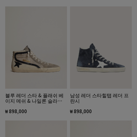
블루 레더 스타 & 플래쉬 베
남성 레더 스타힐탭 레더 프
이지 메쉬 & 나일론 슬라이
란시
드
₩ 898,000
₩ 898,000