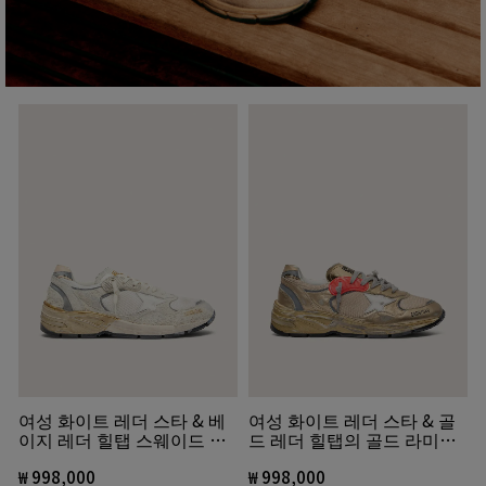
여성 화이트 레더 스타 & 베
여성 화이트 레더 스타 & 골
이지 레더 힐탭 스웨이드 &
드 레더 힐탭의 골드 라미네
메쉬 대드-스타
이티드 레더 & 메쉬 대드-스
₩ 998,000
타
₩ 998,000