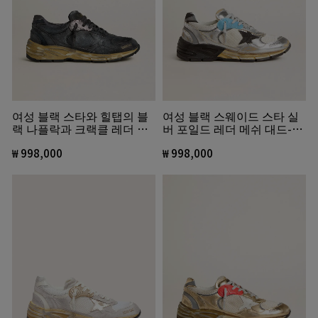
여성 블랙 스타와 힐탭의 블
여성 블랙 스웨이드 스타 실
랙 나플락과 크랙클 레더 대
버 포일드 레더 메쉬 대드-스
드-스타
타
₩ 998,000
₩ 998,000