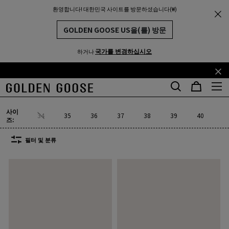
환영합니다! 대한민국 사이트를 방문하셨습니다(₩)
여성
스니커즈
대드-스타
THE
MUNITY
여성 대드-스타
GOLDEN GOOSE US을(를) 방문
12개 제품
국가를 변경하십시오
하거나
기
꼬
본
리
대드-스타
슈퍼-스타 사봇
스카이-스타
브이스타
프란시
포티
타
슈퍼-스타 사봇
스카이-스타
브이스타
프란시
포
대드-스타
콘
말
사이
텐
콘
34
35
36
37
38
39
40
4
즈:
츠
텐
로
츠
필터 및 분류
건
로
너
건
뛰
너
기
뛰
기