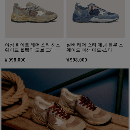
여성 화이트 레더 스타 & 스
실버 레더 스타 데님 블루 스
웨이드 힐탭의 도브 그레이
웨이드 여성 대드-스타
스웨이드 & 실버 메쉬 대드-
스타
₩ 998,000
₩ 998,000