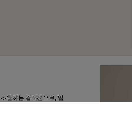
초월하는 컬렉션으로, 일
때나 화창할 때나 언제나 곁
 이 레귤러 핏 더블 브레
 레드 색상의 정교한 자