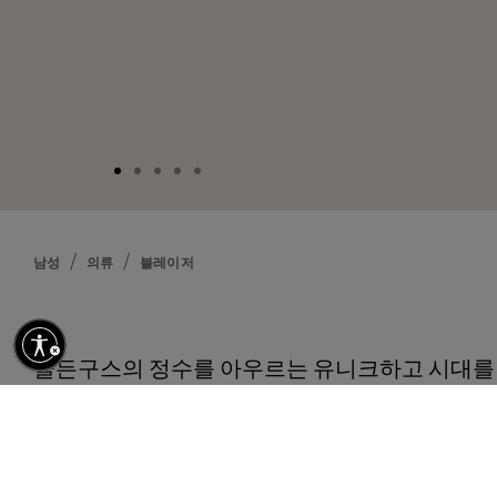
남성
의류
블레이저
설명
골든구스의 정수를 아우르는 유니크하고 시대를 
상 생활을 함께하며 좋을 때나 나쁠 때나, 궂을 
을 지키도록 디자인하였습니다. 다크 블루 색상의
스트 블레이저는 골드 컬러의 헤랄딕 단추 여밈과
수 G가 들어간 화이트 패치가 특징입니다.