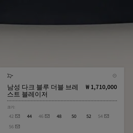
남성 다크 블루 더블 브레
₩ 1,710,000
스트 블레이저
크기:
42
44
46
48
50
52
54
56