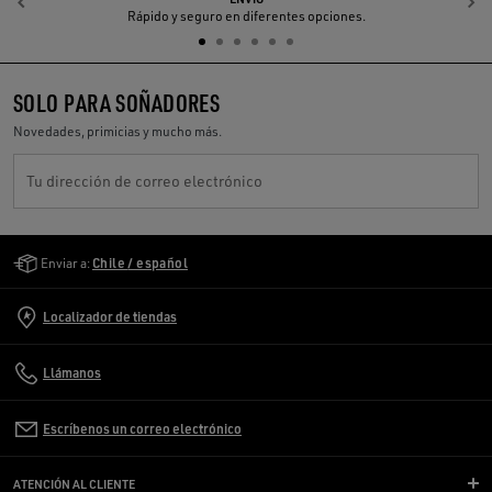
Anterior
S
Rápido y seguro en diferentes opciones.
SOLO PARA SOÑADORES
Novedades, primicias y mucho más.
Tu dirección de correo electrónico
Golden Goose Services
Enviar a:
Chile / español
Localizador de tiendas
Llámanos
Escríbenos un correo electrónico
ATENCIÓN AL CLIENTE