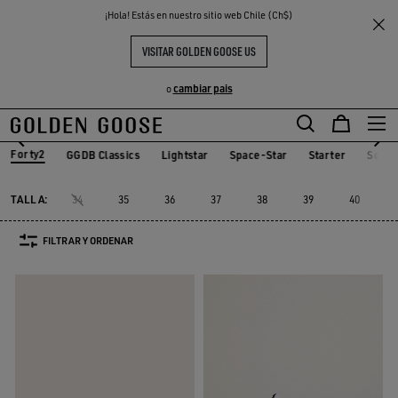
THE
¡Hola! Estás en nuestro sitio web Chile (Ch$)
Mujer
Sneakers
Forty2
S
EXPERIENCIAS
COMMUNITY
FORTY2 MUJER
VISITAR GOLDEN GOOSE US
8 PRODUCTOS
cambiar pais
o
Forty2
GGDB Classics
Lightstar
Space-Star
Starter
Soste
GGDB Classics
Lightstar
Space-Star
Starter
Sost
Forty2
TALLA:
34
35
36
37
38
39
40
FILTRAR Y ORDENAR