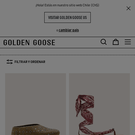
THE
¡Hola! Estás en nuestro sitio web Chile (Ch$)
Mujer
Calzado
S
EXPERIENCIAS
COMMUNITY
ZAPATOS Y BOTAS MUJER
VISITAR GOLDEN GOOSE US
63 PRODUCTOS
cambiar pais
o
Botas y Botines
Mocasines & Bailarinas
Sandalias
Botas y Botines
Mocasines & Bailarinas
Sandalias
FILTRAR Y ORDENAR