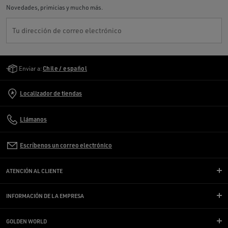
Novedades, primicias y mucho más.
Tu dirección de correo electrónico
Golden Goose Services
Enviar a:
Chile / español
Localizador de tiendas
Llámanos
Escríbenos un correo electrónico
ATENCIÓN AL CLIENTE
INFORMACIÓN DE LA EMPRESA
GOLDEN WORLD