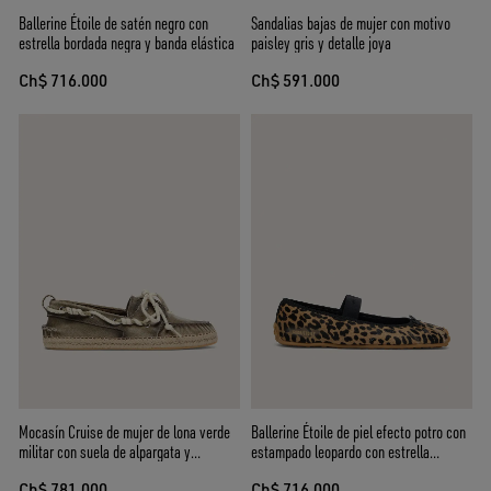
Ballerine Étoile de satén negro con
Sandalias bajas de mujer con motivo
estrella bordada negra y banda elástica
paisley gris y detalle joya
Ch$ 716.000
Ch$ 591.000
Mocasín Cruise de mujer de lona verde
Ballerine Étoile de piel efecto potro con
militar con suela de alpargata y
estampado leopardo con estrella
cordones de trekking blancos
bordada negra y banda elástica
Ch$ 781.000
Ch$ 716.000