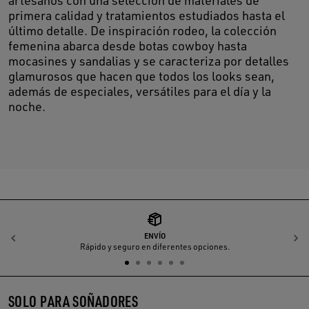
artesanos con una selección de materiales de
primera calidad y tratamientos estudiados hasta el
último detalle. De inspiración rodeo, la colección
femenina abarca desde botas cowboy hasta
mocasines y sandalias y se caracteriza por detalles
glamurosos que hacen que todos los looks sean,
además de especiales, versátiles para el día y la
noche.
ENVÍO
Anterior
S
Rápido y seguro en diferentes opciones.
SOLO PARA SOÑADORES