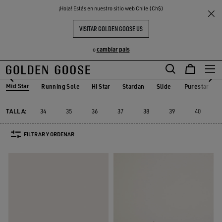
THE
¡Hola! Estás en nuestro sitio web Chile (Ch$)
Mujer
Sneakers
Mid Star
S
EXPERIENCIAS
COMMUNITY
MID STAR MUJER
VISITAR GOLDEN GOOSE US
30 PRODUCTOS
cambiar pais
o
Mid Star
Running Sole
Hi Star
Stardan
Slide
Purestar
Running Sole
Hi Star
Stardan
Slide
Purestar
Mid Star
TALLA:
34
35
36
37
38
39
40
FILTRAR Y ORDENAR