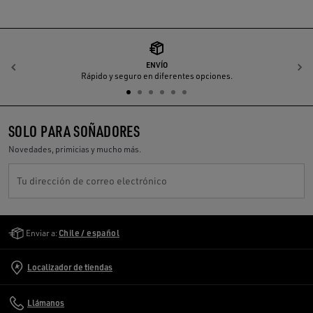
ENVÍO
Anterior
S
Rápido y seguro en diferentes opciones.
SOLO PARA SOÑADORES
Novedades, primicias y mucho más.
Tu dirección de correo electrónico
Golden Goose Services
Enviar a:
Chile / español
Localizador de tiendas
Llámanos