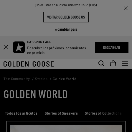
THE
¡Hola! Estás en nuestro sitio web Chile (Ch$)
S
EXPERIENCIAS
COMMUNITY
VISITAR GOLDEN GOOSE US
cambiar pais
o
PASSPORT APP
DESCARGAR
Descubre los próximos lanzamientos
en primicia
The Community
Stories
Golden World
GOLDEN WORLD
Todos los articulos
Stories of Sneakers
Stories of Collections
S