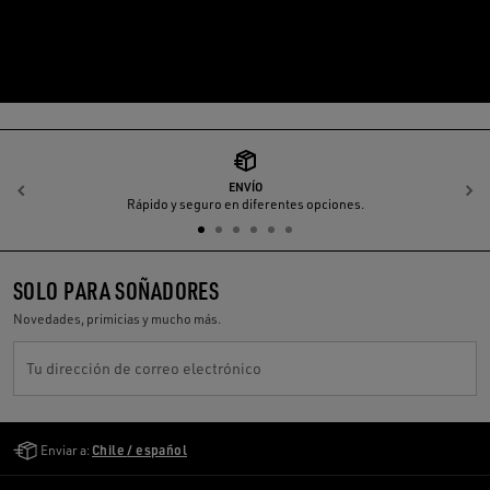
ENVÍO
Anterior
S
Rápido y seguro en diferentes opciones.
SOLO PARA SOÑADORES
Novedades, primicias y mucho más.
Tu dirección de correo electrónico
Golden Goose Services
Enviar a:
Chile / español