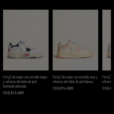
Forty2 de mujer con estrella negra
Forty2 de mujer con estrella rosa y
Forty2 de
y refuerzo del talón de piel
refuerzo del talón de piel blanca
refuerzo 
laminada plateada
Ch$ 814.000
Ch$ 81
precio actual Ch$ 814.000
preci
Ch$ 814.000
precio actual Ch$ 814.000