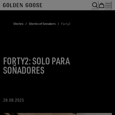
Skip
to
Content
Stories
/
Stories of Sneakers
/
Forty2
FORTY2: SOLO PARA
SOÑADORES
28.08.2025