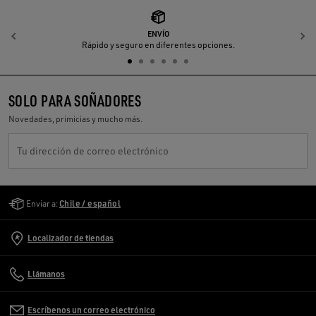
ENVÍO
Anterior
S
Rápido y seguro en diferentes opciones.
SOLO PARA SOÑADORES
Novedades, primicias y mucho más.
Tu dirección de correo electrónico
Golden Goose Services
Enviar a:
Chile / español
Localizador de tiendas
Llámanos
Escríbenos un correo electrónico