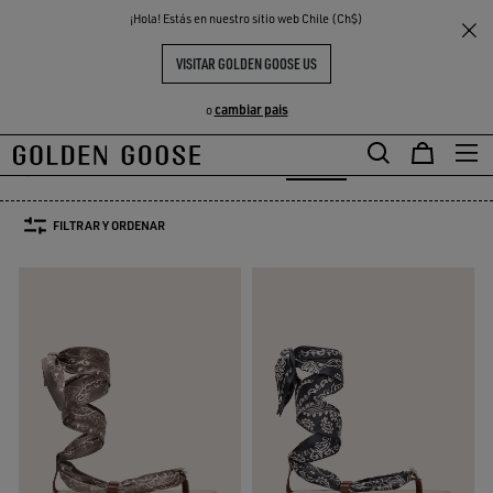
THE
¡Hola! Estás en nuestro sitio web Chile (Ch$)
Mujer
Calzado
Sandalias
S
EXPERIENCIAS
COMMUNITY
SANDALIAS MUJER
VISITAR GOLDEN GOOSE US
8 PRODUCTOS
cambiar pais
o
tas y Botines
Mocasines & Bailarinas
Sandalias
Ver Todo
otas y Botines
Mocasines & Bailarinas
Sandalias
FILTRAR Y ORDENAR