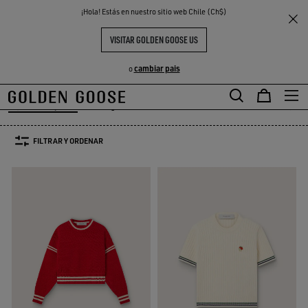
THE
¡Hola! Estás en nuestro sitio web Chile (Ch$)
Mujer
Prendas
Prendas de punto
S
EXPERIENCIAS
COMMUNITY
JERSÉIS Y CÁRDIGANS MUJER
VISITAR GOLDEN GOOSE US
30 PRODUCTOS
cambiar pais
o
Prendas de punto
Abrigos & Chaquetas
Leather Selection
Activ
Prendas de punto
Abrigos & Chaquetas
Leather Selection
Acti
FILTRAR Y ORDENAR