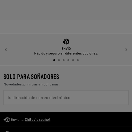
ENVÍO
Anterior
S
Rápido y seguro en diferentes opciones.
SOLO PARA SOÑADORES
Novedades, primicias y mucho más.
Tu dirección de correo electrónico
Golden Goose Services
Enviar a:
Chile / español