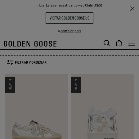
THE
¡Hola! Estás en nuestro sitio web Chile (Ch$)
Mujer
Sneakers para la temporada de bodas
S
EXPERIENCIAS
COMMUNITY
SELECCIÓN ZAPATILLAS DE NOVIA
VISITAR GOLDEN GOOSE US
82 PRODUCTOS
cambiar pais
o
TALLA:
U
34
35
36
37
38
39
FILTRAR Y ORDENAR
NEW IN
NEW IN