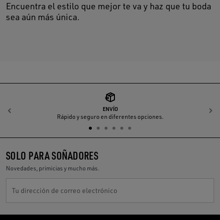
Encuentra el estilo que mejor te va y haz que tu boda
sea aún más única.
ENVÍO
Anterior
S
Rápido y seguro en diferentes opciones.
SOLO PARA SOÑADORES
Novedades, primicias y mucho más.
Tu dirección de correo electrónico