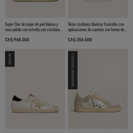
Super-Star de mujer de piel blanca y
Skins cordones blancos fruncidos con
rosa pálido con estrella con cristales
aplicaciones de cuentas con forma de
Swarovski plateados
flor
Ch$ 968.000
Ch$ 356.000
NEW IN
SWAROVSKI CRYSTALS