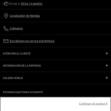
Golden Goose Services
Enviar a:
Chile / español
Localizador de tiendas
Llámanos
Escríbenos un correo electrónico
ATENCIÓN AL CLIENTE
INFORMACIÓN DE LA EMPRESA
GOLDEN WORLD
ESTAMOS AQUÍ PARA AYUDARTE
¿Estás usando un lector de pantalla y estás teniendo problemas?
Ponte en contacto con nosotros
Continuar sin aceptar X