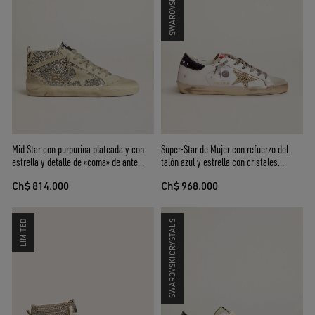
Mid Star con purpurina plateada y con
Super-Star de Mujer con refuerzo del
estrella y detalle de «coma» de ante
talón azul y estrella con cristales
hielo
Swarovski
Ch$ 814.000
Ch$ 968.000
LIMITED
SWAROVSKI CRYSTALS