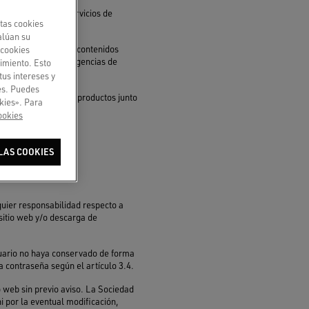
ionamiento de los servicios de
tas cookies
alúan su
den al sitio y/o sus contenidos
«cookies
 a satisfacer las exigencias de
imiento. Esto
.
tus intereses y
ies. Puedes
n presentar algunos productos junto
kies». Para
ookies
ales.
LAS COOKIES
lquier responsabilidad respecto a
sitio web y/o descarga de
suario no haya conservado de forma
a contraseña según el artículo 3.4.
o web sin previo aviso. La Sociedad
ni por la eventual modificación,