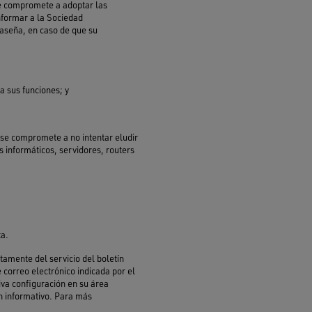
 se compromete a adoptar las
nformar a la Sociedad
raseña, en caso de que su
a sus funciones; y
r, se compromete a no intentar eludir
s informáticos, servidores, routers
ta.
itamente del servicio del boletín
e correo electrónico indicada por el
iva configuración en su área
ín informativo. Para más