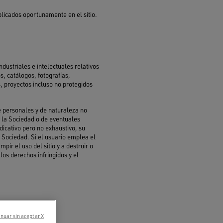
licados oportunamente en el sitio.
ndustriales e intelectuales relativos
s, catálogos, fotografías,
s, proyectos incluso no protegidos
te personales y de naturaleza no
e la Sociedad o de eventuales
ndicativo pero no exhaustivo, su
a Sociedad. Si el usuario emplea el
pir el uso del sitio y a destruir o
 los derechos infringidos y el
nuar sin aceptar X