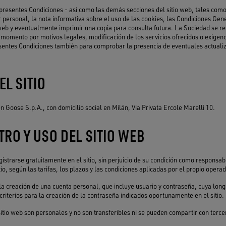
presentes Condiciones - así como las demás secciones del sitio web, tales como
r personal, la nota informativa sobre el uso de las cookies, las Condiciones Gen
io web y eventualmente imprimir una copia para consulta futura. La Sociedad se r
momento por motivos legales, modificación de los servicios ofrecidos o exigenc
resentes Condiciones también para comprobar la presencia de eventuales actuali
EL SITIO
en Goose S.p.A., con domicilio social en Milán, Via Privata Ercole Marelli 10.
TRO Y USO DEL SITIO WEB
gistrarse gratuitamente en el sitio, sin perjuicio de su condición como responsab
tio, según las tarifas, los plazos y las condiciones aplicadas por el propio operad
rá la creación de una cuenta personal, que incluye usuario y contraseña, cuya long
criterios para la creación de la contraseña indicados oportunamente en el sitio.
sitio web son personales y no son transferibles ni se pueden compartir con terce