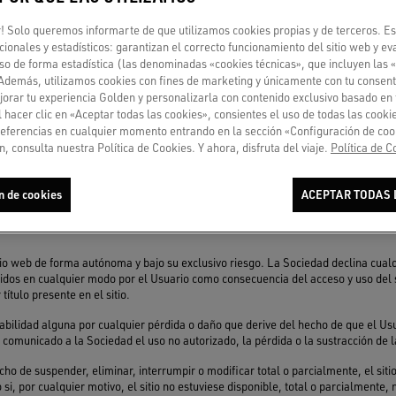
garantía por eventual servicio deficiente por retrasos o interrupciones del func
 Solo queremos informarte de que utilizamos cookies propias y de terceros. Es
n el acceso o el uso del sitio web.
ncionales y estadísticos: garantizan el correcto funcionamiento del sitio web y ev
garantía sobre la ausencia de virus, programas malignos u otros elementos que 
so de forma estadística (las denominadas «cookies técnicas», que incluyen las 
suario es responsable de la aplicación de los procedimientos y controles dirigidos
 Además, utilizamos cookies con fines de marketing y únicamente con tu consent
de entrada y de salida, como por ejemplo la instalación de un aplicación antivirus
orar tu experiencia Golden y personalizarla con contenido exclusivo basado en 
l hacer clic en «Aceptar todas las cookies», consientes el uso de todas las cook
ones presentes en las Condiciones Generales de Venta, se comunica que se podría
referencias en cualquier momento entrando en la sección «Configuración de coo
 cuya finalidad es solo ilustrativa.
, consulta nuestra Política de Cookies. Y ahora, disfruta del viaje.
Política de C
onsiderarse aplicable, cuando está permitido, dentro de los límites máximos leg
n de cookies
ACEPTAR TODAS 
ESPONSABILIDAD
sitio web de forma autónoma y bajo su exclusivo riesgo. La Sociedad declina cua
ridos en cualquier modo por el Usuario como consecuencia del acceso y uso del 
título presente en el sitio.
bilidad alguna por cualquier pérdida o daño que derive del hecho de que el U
comunicado a la Sociedad el uso no autorizado, la pérdida o la sustracción de l
ho de suspender, eliminar, interrumpir o modificar total o parcialmente, el siti
si, por cualquier motivo, el sitio no estuviese disponible, total o parcialmente, 