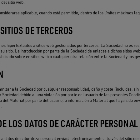
 del sitio web.
onsiderarse aplicable, cuando está permitido, dentro de los límites máximos leg
 SITIOS DE TERCEROS
ones hipertextuales a sitios web gestionados por terceros. La Sociedad no es res
su sitio. La introducción por parte de la Sociedad de enlaces a dichos sitios we
ublicado sobre en sitios web o cualquier otra relación entre la Sociedad y los g
N
mnizar a la Sociedad por cualquier responsabilidad, daño y coste (incluidas, sin 
la Sociedad debido a: una violación por parte del usuario de las presentes Condi
/o del Material por parte del usuario; o información o Material que haya sido en
a.
DE LOS DATOS DE CARÁCTER PERSONAL
 a datos de naturaleza personal enviada electrónicamente a través del sitio por 