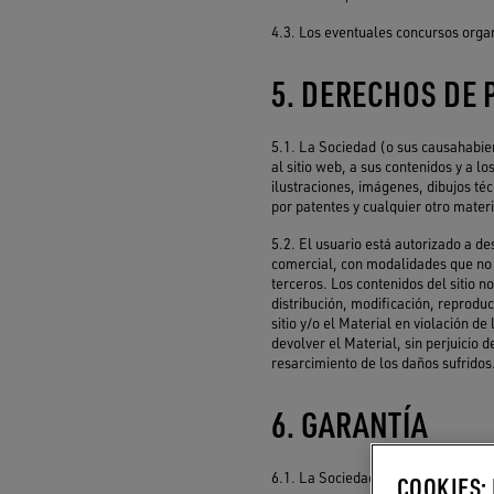
4.3. Los eventuales concursos organ
5. DERECHOS DE 
5.1. La Sociedad (o sus causahabient
al sitio web, a sus contenidos y a l
ilustraciones, imágenes, dibujos té
por patentes y cualquier otro mater
5.2. El usuario está autorizado a d
comercial, con modalidades que no g
terceros. Los contenidos del sitio no
distribución, modificación, reproduc
sitio y/o el Material en violación de
devolver el Material, sin perjuicio d
resarcimiento de los daños sufridos
6. GARANTÍA
6.1. La Sociedad no ofrece ninguna g
COOKIES: