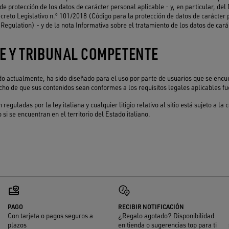
e protección de los datos de carácter personal aplicable - y, en particular, del
creto Legislativo n.º 101/2018 (Código para la protección de datos de carácte
egulation) - y de la nota Informativa sobre el tratamiento de los datos de cará
LE Y TRIBUNAL COMPETENTE
ado actualmente, ha sido diseñado para el uso por parte de usuarios que se encue
cho de que sus contenidos sean conformes a los requisitos legales aplicables fue
eguladas por la ley italiana y cualquier litigio relativo al sitio está sujeto a la
 si se encuentran en el territorio del Estado italiano.
PAGO
RECIBIR NOTIFICACIÓN
Con tarjeta o pagos seguros a
¿Regalo agotado? Disponibilidad
plazos
en tienda o sugerencias top para ti