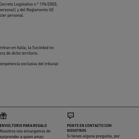
 Decreto Legislativo n.º 196/2003,
r personal) y del Reglamento UE
cter personal.
ntran en Italia; la Sociedad no
ra de dicho territorio.
 competencia exclusiva del tribunal
ENVOLTORIO PARA REGALO
PONTE EN CONTACTO CON
NOSOTROS
Nosotros nos encargamos de
Si tienes alguna pregunta, por
sorprender a quien amas