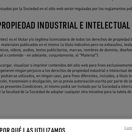
izados por la Sociedad en el sitio web serán reguladas por los reglamentos pub
PROPIEDAD INDUSTRIAL E INTELECTUAL
es) es el titular y/o legitima licenciataria de todos los derechos de propiedad i
os materiales publicados en el mismo (a título indicativo pero no exhaustivo, texto
cnicos, vídeos, audios, textos publicitarios, marcas, nombres de dominio, diseño
ial o contenido - en adelante, conjuntamente, el "Material").
escargar, visualizar o imprimir contenidos del sitio web para fines exclusivamen
eneren ningún perjuicio a los derechos de propiedad industrial e intelectual d
 podrán se utilizados, en ningún caso, para fines diferentes, incluidos, a título i
ción, transmisión o divulgación, sin la previa autorización escrita por parte de l
 las presentes Condiciones, el mismo podrá ser invitado por la Sociedad a interrum
e la facultad de la Sociedad de adoptar cualquier otra iniciativa para la tutela de
.
arantía de accesibilidad constante al sitio o a sus contenidos.
 POR QUÉ LAS UTILIZAMOS
Conti