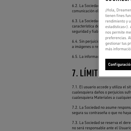
6.2. La Sociedad no ofrece ninguna 
¡Hola, Dreamer!
comunicación electrónica que impida
tienen fines fu
6.3. La Sociedad no ofrece ninguna 
rendimiento y u
característica de peligrosidad. El u
estadísticas»).
seguridad y fiabilidad de los datos 
nos permite mej
preferencias. A
6.4. Sin perjuicio de las disposici
gestionar tus p
a imágenes o reproducciones gráficas
más información
6.5. La información anterior debe c
Configuració
7. LÍMITES DE R
7.1. El usuario accede y utiliza el 
cualesquiera daños o perjuicios suf
cualesquiera Materiales a cualquier 
7.2. La Sociedad no asume responsa
segura su contraseña o que no haya 
7.3. La Sociedad se reserva el derec
no será responsable ante el Usuario 