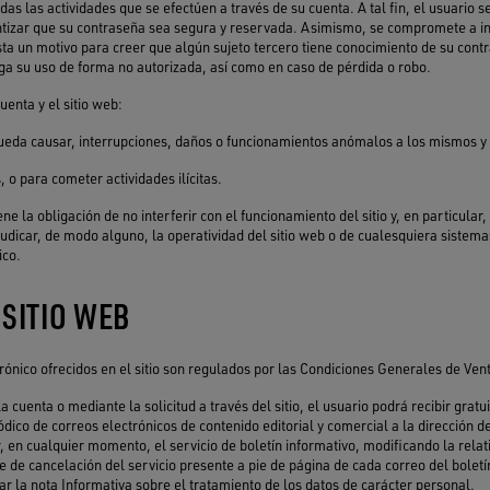
das las actividades que se efectúen a través de su cuenta. A tal fin, el usuario
tizar que su contraseña sea segura y reservada. Asimismo, se compromete a i
ta un motivo para creer que algún sujeto tercero tiene conocimiento de su cont
ga su uso de forma no autorizada, así como en caso de pérdida o robo.
cuenta y el sitio web:
ueda causar, interrupciones, daños o funcionamientos anómalos a los mismos y 
, o para cometer actividades ilícitas.
ene la obligación de no interferir con el funcionamiento del sitio y, en particula
rjudicar, de modo alguno, la operatividad del sitio web o de cualesquiera sistema
ico.
 SITIO WEB
trónico ofrecidos en el sitio son regulados por las Condiciones Generales de Ven
 cuenta o mediante la solicitud a través del sitio, el usuario podrá recibir gratu
ódico de correos electrónicos de contenido editorial y comercial a la dirección d
, en cualquier momento, el servicio de boletín informativo, modificando la relat
ce de cancelación del servicio presente a pie de página de cada correo del bolet
r la nota Informativa sobre el tratamiento de los datos de carácter personal.