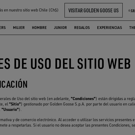
VISITAR GOLDEN GOOSE US
ás en nuestro sitio web Chile (Ch$)
ca
o
ERS
MUJER
HOMBRE
JUNIOR
REGALOS
EXPERIENCIAS
TH
S DE USO DEL SITIO WEB
LICACIÓN
"Condiciones"
erales de Uso del sitio web (en adelante,
) están dirigidas a regl
"Sitio"
te, el
) gestionado por Golden Goose S.p.A. por parte del usuario en cali
"Usuario"
,
).
ormativa y de comercio electrónico. Al acceder o utilizar los servicios presentes e
ete a respetarlas. Si el usuario no desea aceptar las presentes Condiciones, 