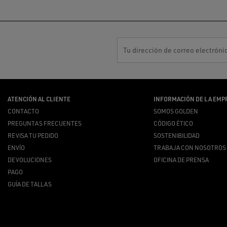
Tu dirección de correo electróni
ATENCIÓN AL CLIENTE
INFORMACIÓN DE LA EMP
CONTACTO
SOMOS GOLDEN
PREGUNTAS FRECUENTES
CÓDIGO ÉTICO
REVISA TU PEDIDO
SOSTENIBILIDAD
ENVÍO
TRABAJA CON NOSOTROS
DEVOLUCIONES
OFICINA DE PRENSA
PAGO
GUÍA DE TALLAS