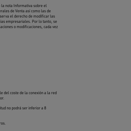
 la nota Informativa sobre el
erales de Venta así como las de
eserva el derecho de modificar las
ias empresariales. Por lo tanto, se
zaciones o modificaciones, cada vez
le del coste de la conexión a la red
or.
itud no podrá ser inferior a 8
ros.