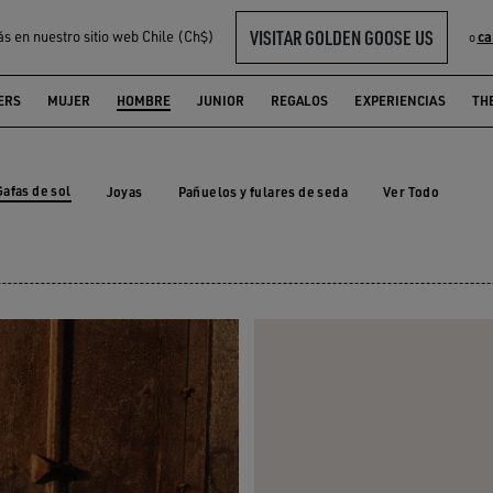
VISITAR GOLDEN GOOSE US
ás en nuestro sitio web Chile (Ch$)
ca
o
ERS
MUJER
HOMBRE
JUNIOR
REGALOS
EXPERIENCIAS
TH
Gafas de sol
Joyas
Pañuelos y fulares de seda
Ver Todo
Joyas
Pañuelos y fulares de seda
Gafas de sol