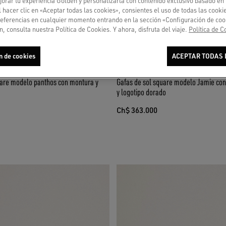
orar tu experiencia Golden y personalizarla con contenido exclusivo basado en 
l hacer clic en «Aceptar todas las cookies», consientes el uso de todas las cook
referencias en cualquier momento entrando en la sección «Configuración de coo
, consulta nuestra Política de Cookies. Y ahora, disfruta del viaje.
Política de C
n de cookies
ACEPTAR TODAS 
uare modelo panthos con montura y
Gafas de sol square modelo Jamie co
y logotipo dorado
Ch$ 363.000