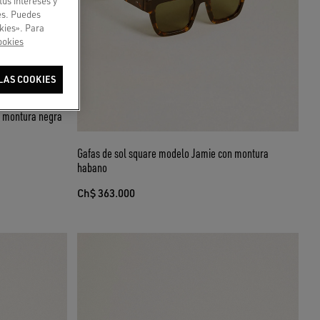
tus intereses y
ies. Puedes
kies». Para
ookies
LAS COOKIES
n montura negra
Gafas de sol square modelo Jamie con montura
habano
Ch$ 363.000