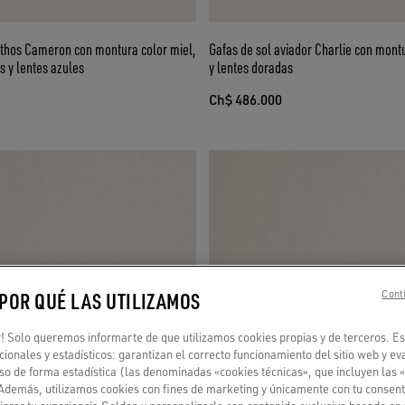
nthos Cameron con montura color miel,
Gafas de sol aviador Charlie con mont
s y lentes azules
y lentes doradas
Ch$ 486.000
 POR QUÉ LAS UTILIZAMOS
Conti
 Solo queremos informarte de que utilizamos cookies propias y de terceros. Es
ncionales y estadísticos: garantizan el correcto funcionamiento del sitio web y ev
so de forma estadística (las denominadas «cookies técnicas», que incluyen las 
 Además, utilizamos cookies con fines de marketing y únicamente con tu consent