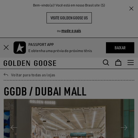
THE
Bem-vindo(a)! Você está em nosso Brasil site ($)
ENTES
EXPERIÊNCIAS
COMMUNITY
VISITE GOLDEN GOOSE US
mude o país
ou
PASSPORT APP
BAIXAR
E obtenha uma prévia do próximo tênis
Voltar para todas as lojas
GGDB / DUBAI MALL