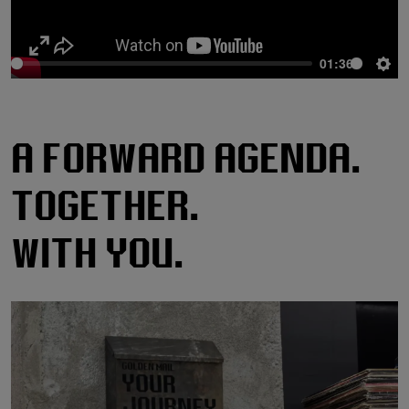
01:36
Enter
Sett
fullscreen
A Forward Agenda.
Together.
With You.