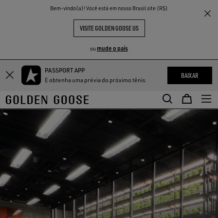
THE
Bem-vindo(a)! Você está em nosso Brasil site (R$)
ENTES
EXPERIÊNCIAS
COMMUNITY
VISITE GOLDEN GOOSE US
mude o país
ou
PASSPORT APP
BAIXAR
E obtenha uma prévia do próximo tênis