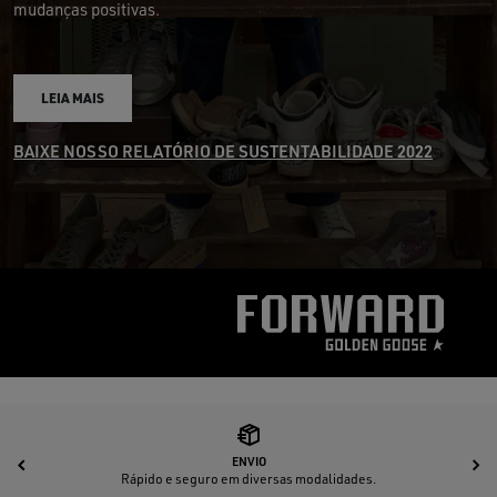
mudanças positivas.
LEIA MAIS
BAIXE NOSSO RELATÓRIO DE SUSTENTABILIDADE 2022
ENVIO
Anterior
P
Rápido e seguro em diversas modalidades.