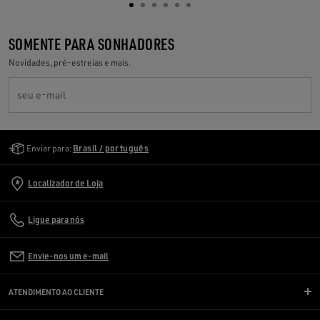
SOMENTE PARA SONHADORES
Novidades, pré-estreias e mais.
seu e-mail
Golden Goose Services
Enviar para:
Brasil / português
Localizador de Loja
Ligue para nós
Envie-nos um e-mail
ATENDIMENTO AO CLIENTE