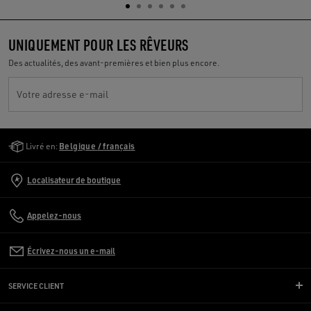
UNIQUEMENT POUR LES RÊVEURS
Des actualités, des avant-premières et bien plus encore.
Votre adresse e-mail
Golden Goose Services
Livré en:
Belgique / français
Localisateur de boutique
Appelez-nous
Écrivez-nous un e-mail
SERVICE CLIENT