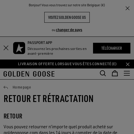
THE
Bonjour! Vous vous trouvez sur notre site Belgique (€)
UX
EXPÉRIENCES
COMMUNITY
VISITEZ GOLDEN GOOSE US
changer de pays
ou
PASSPORT APP
Aller
Aller
TÉLÉCHARGER
Découvrez les prochaines sorties en
au
au
avant-première
contenu
contenu
LIVRAISON OFFERTE LORSQUE VOUS ÊTES CONNECTÉ(E)
principal
du
pied
de
Retours
page
Homepage
RETOUR ET RÉTRACTATION
RETOUR
Vous pouvez retourner n’importe quel produit acheté sur
goldengoose.com dans les 14 jours à compter de la date de