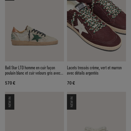
Ball Star LTD homme en cuir façon
Lacets tressés crème, vert et marron
poulain blanc et cuir velours gris avec
avec détails argentés
étoile verte
570 €
70 €
NEW IN
NEW IN