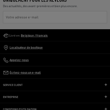
Des actualités, des avant-premières et bien plus encore.
Votre adresse e-mail
Golden Goose Services
Livré en:
Belgique / français
Localisateur de boutique
Appelez-nous
Écrivez-nous un e-mail
SERVICE CLIENT
ENTREPRISE
CONDITIONS D'UTILISATION