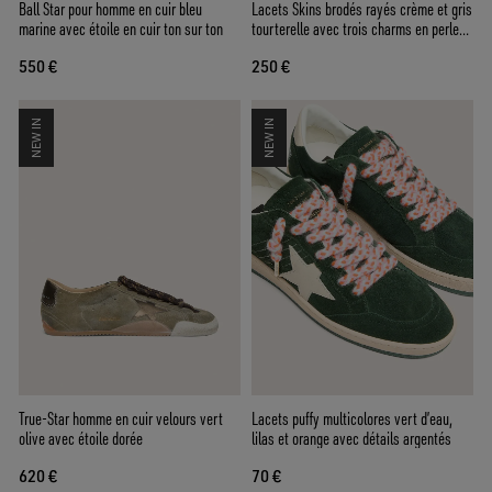
Ball Star pour homme en cuir bleu
Lacets Skins brodés rayés crème et gris
marine avec étoile en cuir ton sur ton
tourterelle avec trois charms en perles
en forme de fruit
550 €
250 €
NEW IN
NEW IN
True-Star homme en cuir velours vert
Lacets puffy multicolores vert d’eau,
olive avec étoile dorée
lilas et orange avec détails argentés
620 €
70 €