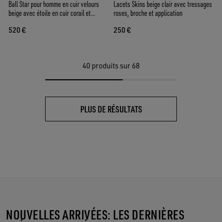
Ball Star pour homme en cuir velours
Lacets Skins beige clair avec tressages
beige avec étoile en cuir corail et
roses, broche et application
contrefort en cuir nappa bleu
520 €
250 €
40
produits sur 68
PLUS DE RÉSULTATS
NOUVELLES ARRIVÉES: LES DERNIÈRES