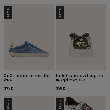
NEW IN
NEW IN
Soul Star homme en cuir velours bleu
Lacets Skins en laine vert sauge avec
denim
trois applications bijoux
395 €
350 €
NEW IN
NEW IN