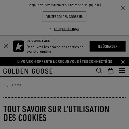
THE
Bonjour! Vous vous trouvez sur notre site Belgique (€)
UX
EXPÉRIENCES
COMMUNITY
VISITEZ GOLDEN GOOSE US
changer de pays
ou
PASSPORT APP
Aller
Aller
TÉLÉCHARGER
Découvrez les prochaines sorties en
au
au
avant-première
contenu
contenu
LIVRAISON OFFERTE LORSQUE VOUS ÊTES CONNECTÉ(E)
principal
du
pied
de
page
Privacy Policy
Home
TOUT SAVOIR SUR L’UTILISATION
DES COOKIES