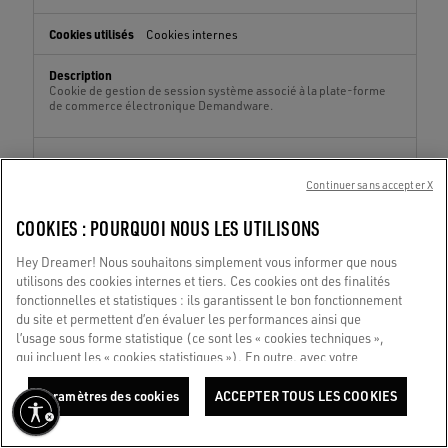
Cookies internes
Cookie de gestion de session système associé à la plate-forme
de commerce électronique Demandware.
sid
Continuer sans accepter X
repair.goldengoose.com
COOKIES : POURQUOI NOUS LES UTILISONS
Session
Hey Dreamer! Nous souhaitons simplement vous informer que nous
utilisons des cookies internes et tiers. Ces cookies ont des finalités
Cookies internes
fonctionnelles et statistiques : ils garantissent le bon fonctionnement
du site et permettent d’en évaluer les performances ainsi que
l’usage sous forme statistique (ce sont les « cookies techniques »,
This is a very common cookie name but where it is found as a
qui incluent les « cookies statistiques »). En outre, avec votre
session cookie it is likely to be used as for session state
consentement uniquement, nous utilisons également des cookies à
management.
des fins marketing et de profilage. Ils nous aident à améliorer votre
Paramètres des cookies
ACCEPTER TOUS LES COOKIES
expérience Golden, en la personnalisant grâce à un contenu unique,
adapté à vos centres d’intérêt et à vos préférences. En cliquant sur