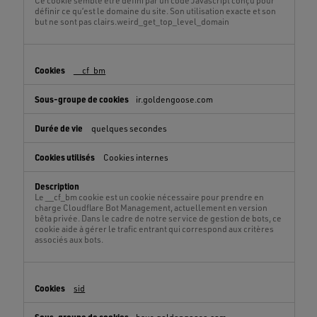
Ce cookie semble être défini par un code Javascript conçu pour
définir ce qu’est le domaine du site. Son utilisation exacte et son
but ne sont pas clairs.weird_get_top_level_domain
__cf_bm
ir.goldengoose.com
quelques secondes
Cookies internes
Le __cf_bm cookie est un cookie nécessaire pour prendre en
charge Cloudflare Bot Management, actuellement en version
bêta privée. Dans le cadre de notre service de gestion de bots, ce
cookie aide à gérer le trafic entrant qui correspond aux critères
associés aux bots.
sid